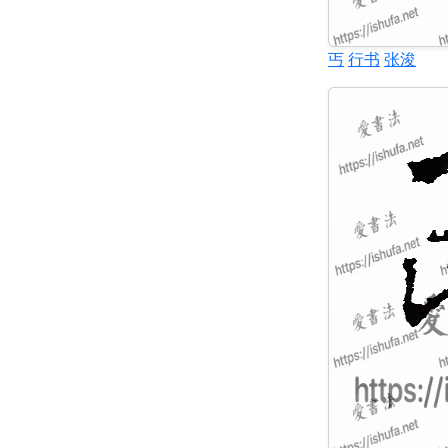
丐
行书
张浚