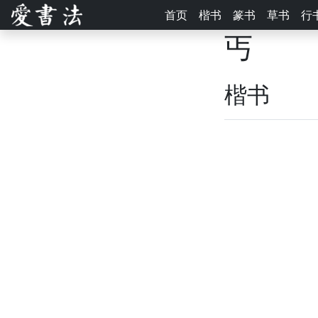
首页
楷书
篆书
草书
行
丐
楷书