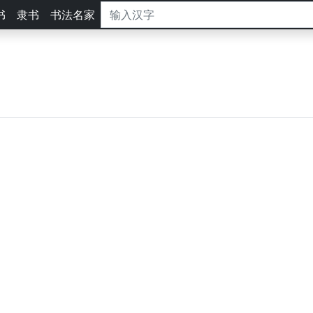
书
隶书
书法名家