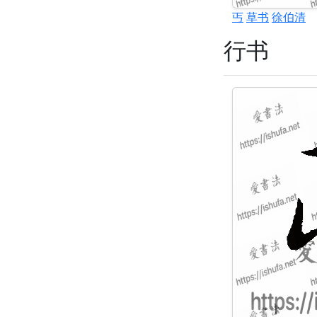
丐
草书
徐伯清
行书