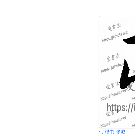
丐
楷书
张浚