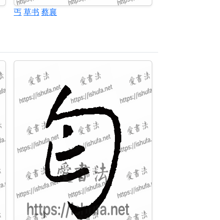
丐
草书
蔡襄