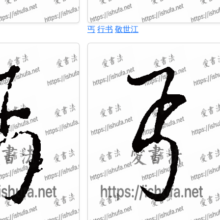
丐
行书
敬世江