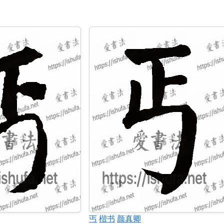
丐
楷书
颜真卿