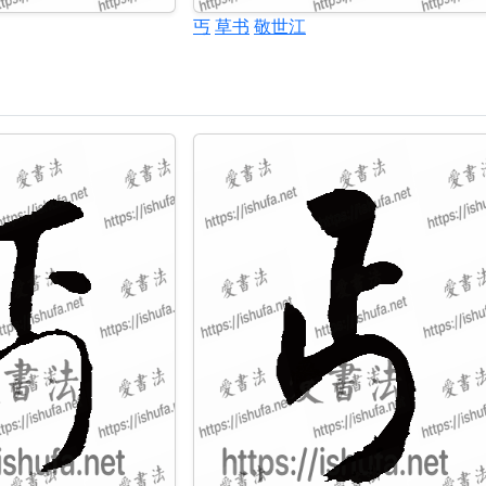
丐
草书
敬世江