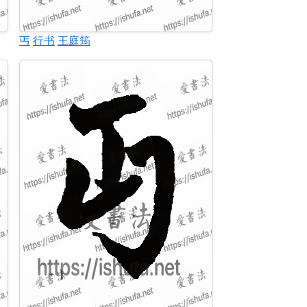
丐
行书
王庭筠