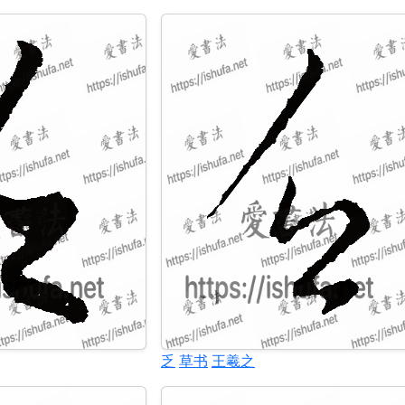
乏
草书
王羲之