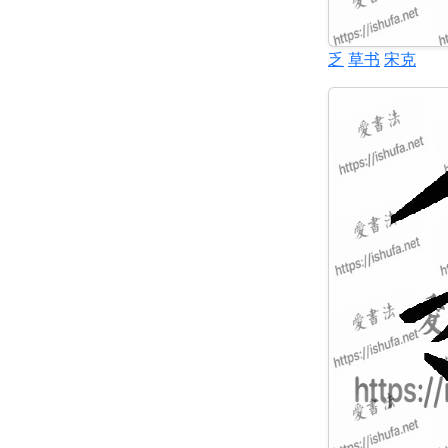
乏
草书
宋克