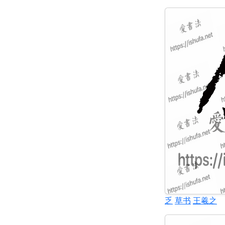
乏
草书
王羲之