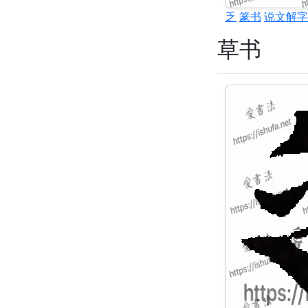
乏
篆书
说文解字
草书