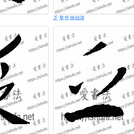
乏
草书
徐伯清