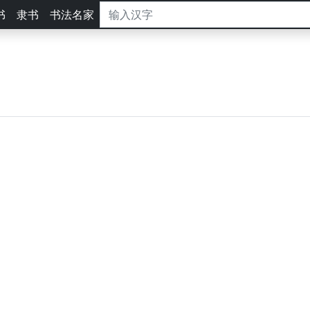
书
隶书
书法名家