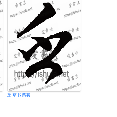
乏
草书
蔡襄