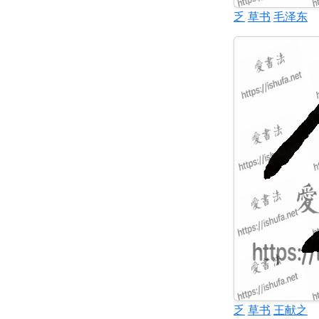
乏
草书
毛泽东
乏
草书
王献之