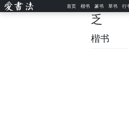
首页
楷书
篆书
草书
行
乏
楷书