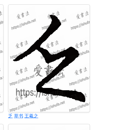
乏
草书
王羲之