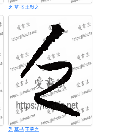
乏
草书
王献之
乏
草书
王羲之