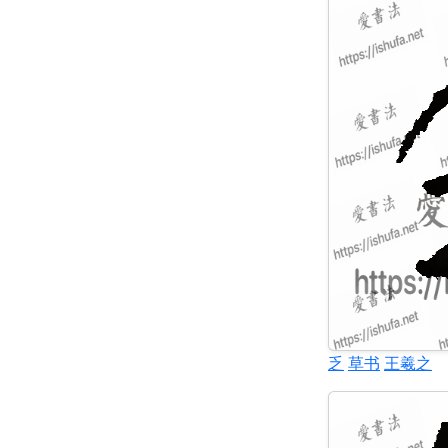
乏
草书
王羲之