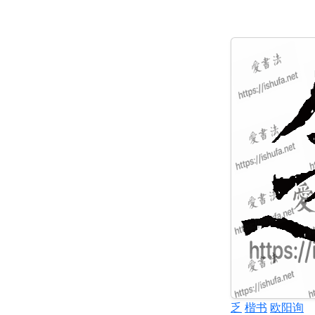
乏
楷书
欧阳询