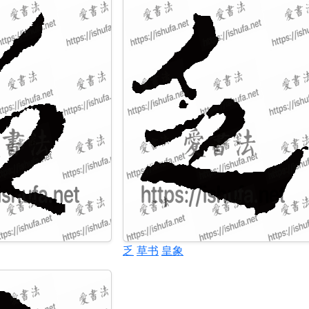
乏
草书
皇象