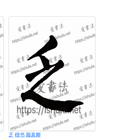
乏
楷书
颜真卿