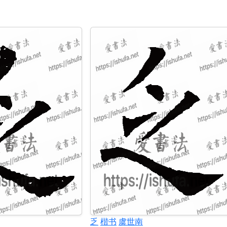
乏
楷书
虞世南