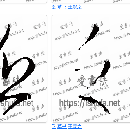
乏
草书
王献之
乏
草书
王羲之