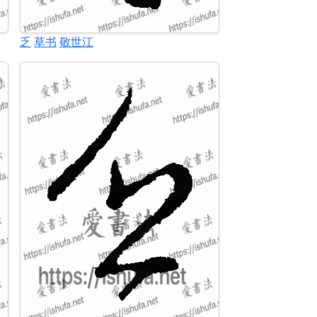
乏
草书
敬世江