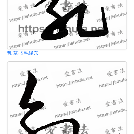
乳
草书
毛泽东