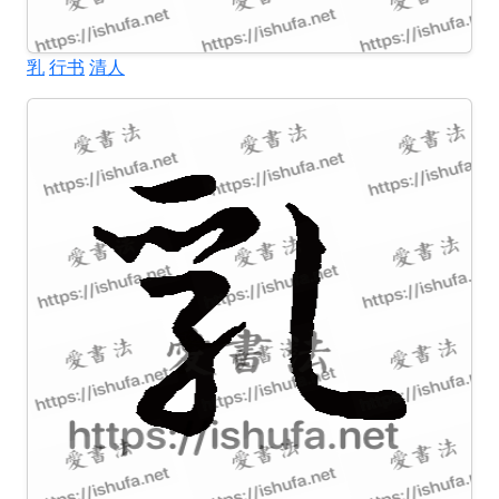
乳
行书
清人