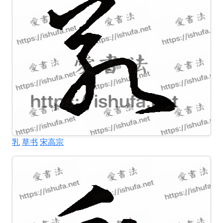
乳
草书
宋高宗