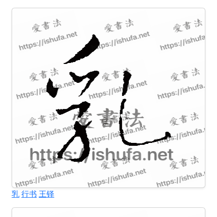
乳
行书
王铎