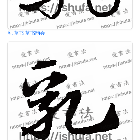
乳
草书
草书韵会