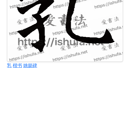
乳
楷书
姚懿碑