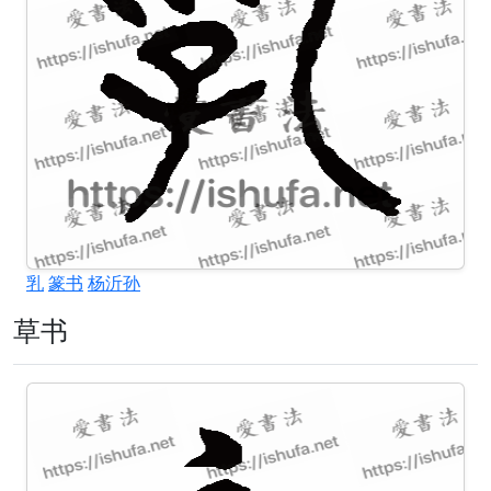
乳
篆书
杨沂孙
草书