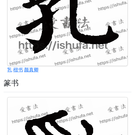
乳
楷书
颜真卿
篆书