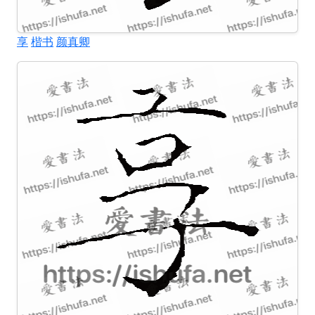
享
楷书
颜真卿