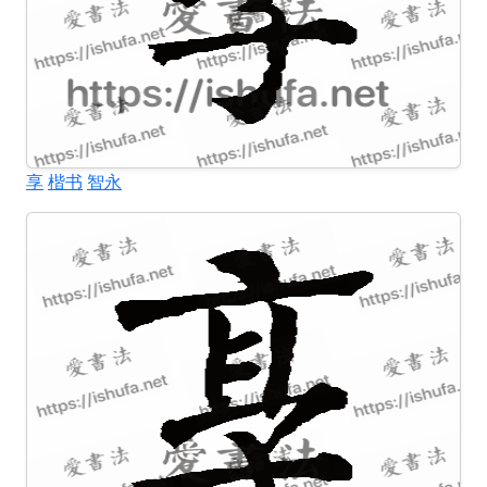
享
楷书
智永