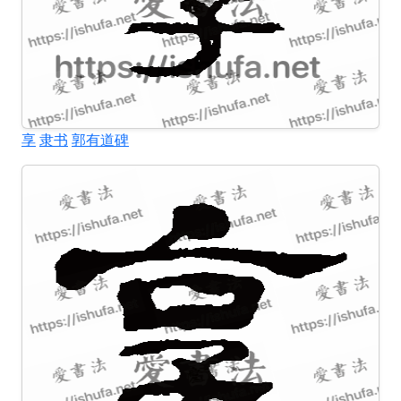
享
隶书
郭有道碑