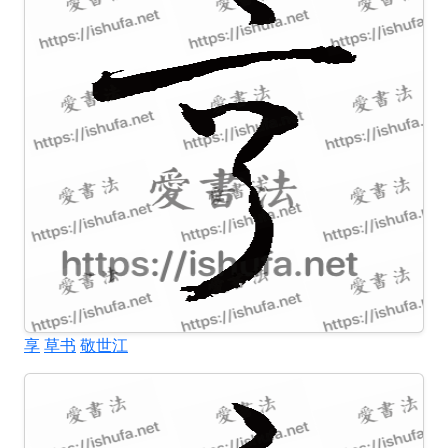
享
草书
敬世江