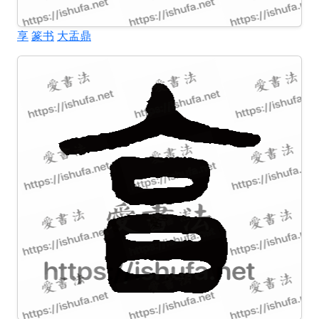
享
篆书
大盂鼎