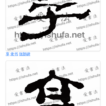
享
隶书
张朗碑