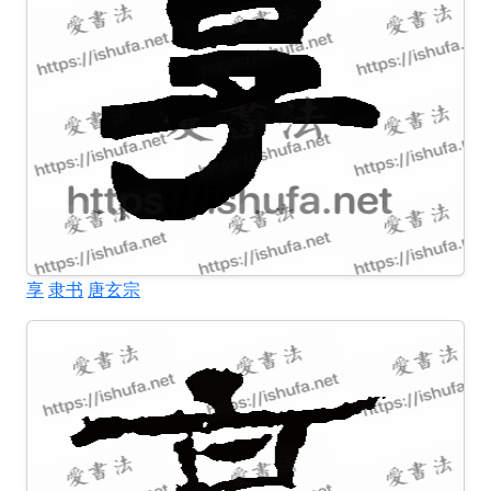
享
隶书
唐玄宗