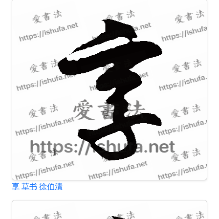
享
草书
徐伯清