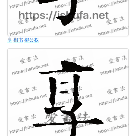
享
楷书
柳公权