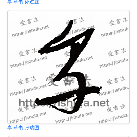
享
草书
孙过庭
享
草书
张瑞图