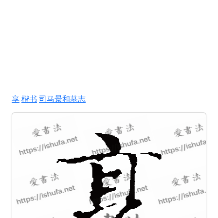
享
楷书
司马景和墓志