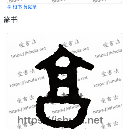
享
楷书
黄庭坚
篆书