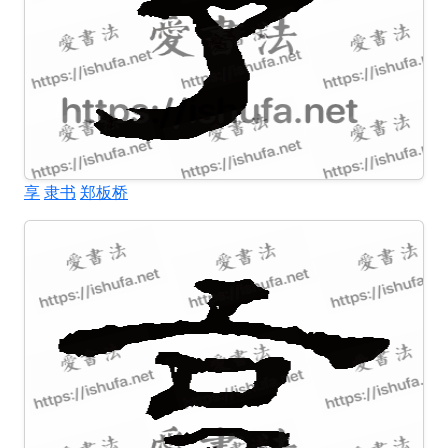
享
隶书
郑板桥