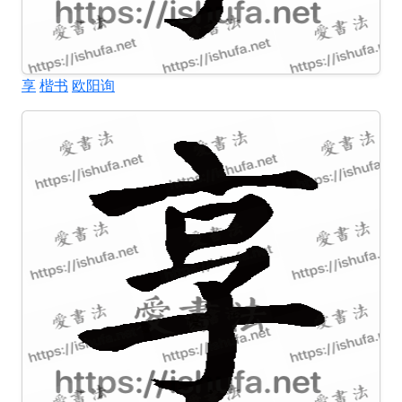
享
楷书
欧阳询