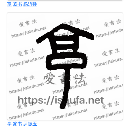
享
篆书
杨沂孙
享
篆书
罗振玉