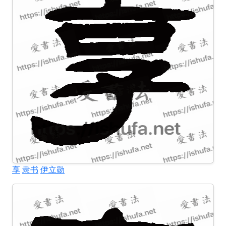
享
隶书
伊立勋