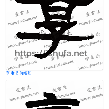
享
隶书
何绍基