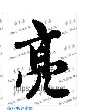
亮
楷书
赵孟頫