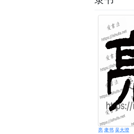
亮
隶书
吴大澄