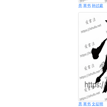
亮
草书
孙过庭
亮
草书
文征明