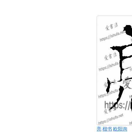
亮
楷书
欧阳询