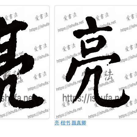
亮
楷书
颜真卿