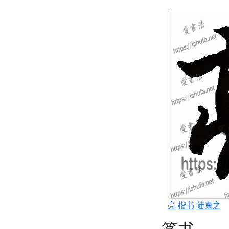
亮
楷书
陆柬之
篆书