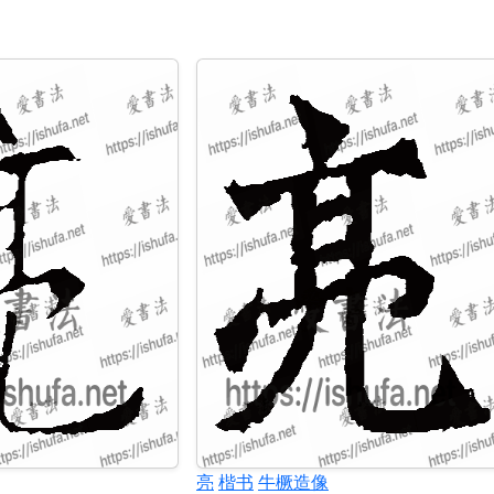
亮
楷书
牛橛造像