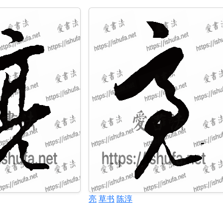
亮
草书
陈淳