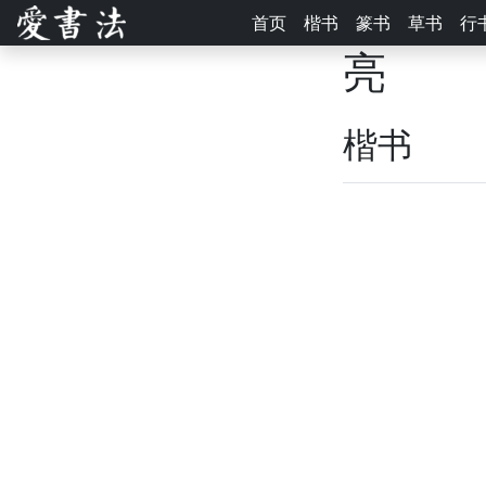
首页
楷书
篆书
草书
行
亮
楷书