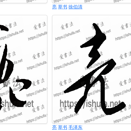
亮
草书
徐伯清
亮
草书
毛泽东