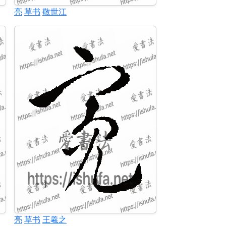
亮
草书
敬世江
亮
草书
王羲之