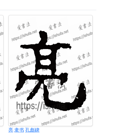
亮
隶书
孔彪碑