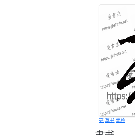
亮
草书
袁桷
隶书