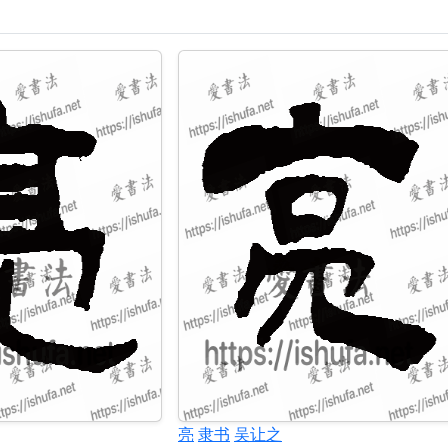
亮
隶书
吴让之