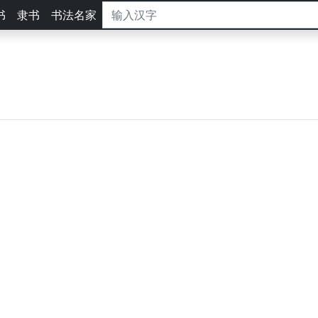
书
隶书
书法名家