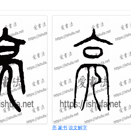
亮
篆书
说文解字