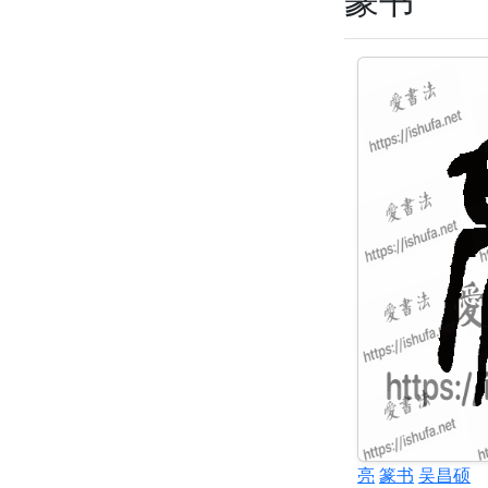
亮
篆书
吴昌硕