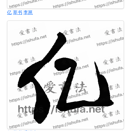
亿
草书
李邕