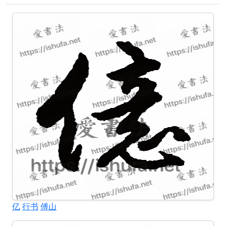
亿
行书
傅山