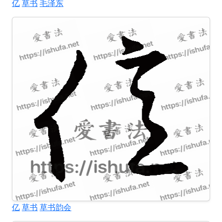
亿
草书
毛泽东
亿
草书
草书韵会