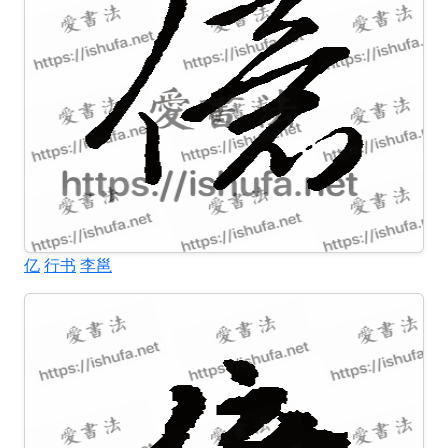
亿
行书
李邕