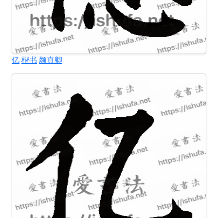
亿
楷书
颜真卿