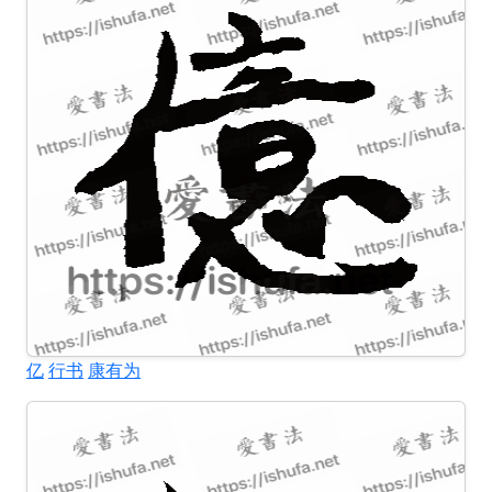
亿
行书
康有为