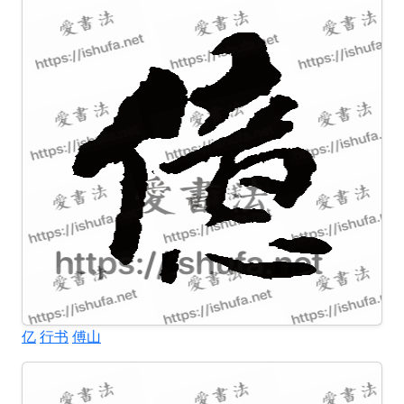
亿
行书
傅山