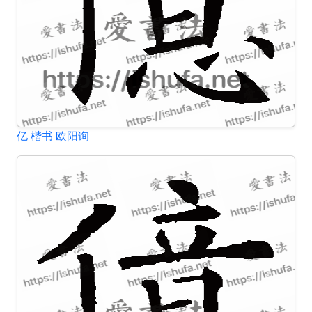
亿
楷书
欧阳询