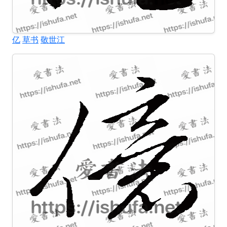
亿
草书
敬世江