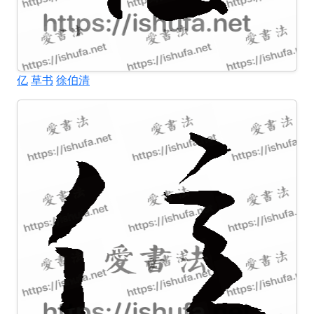
亿
草书
徐伯清