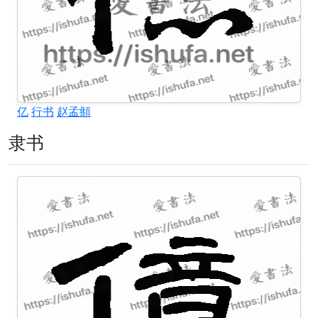
亿
行书
赵孟頫
隶书