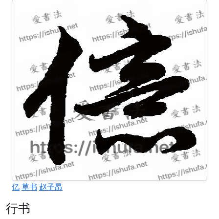
亿
草书
赵子昂
行书