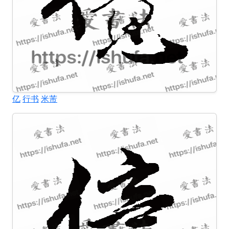
亿
行书
米芾