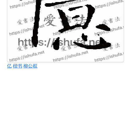
亿
楷书
柳公权