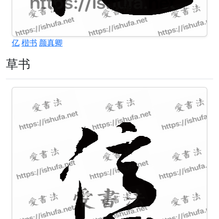
亿
楷书
颜真卿
草书