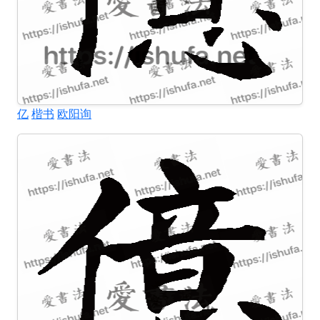
亿
楷书
欧阳询