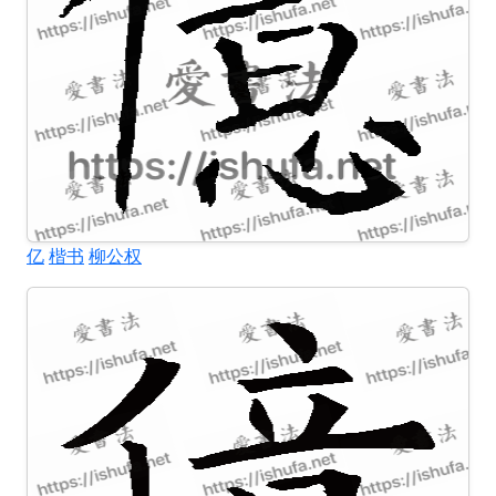
亿
楷书
柳公权