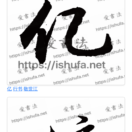
亿
行书
敬世江