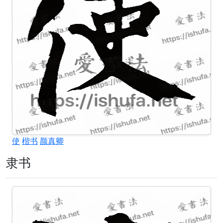
使
楷书
颜真卿
隶书