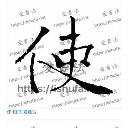
使
楷书
褚遂良