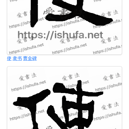
使
隶书
曹全碑