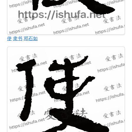
使
隶书
邓石如