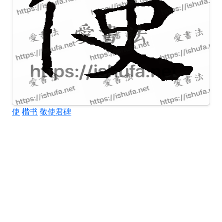
使
楷书
敬使君碑