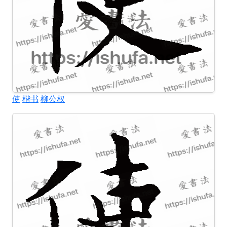
使
楷书
柳公权