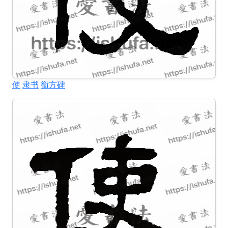
使
隶书
衡方碑