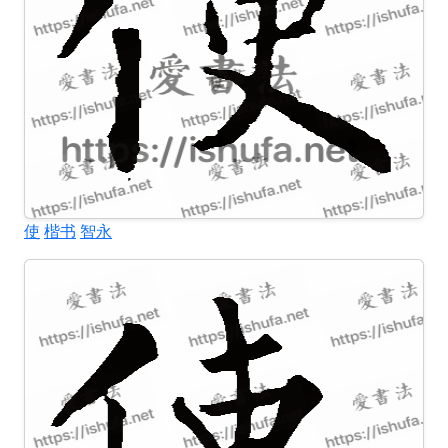
使
楷书
智永