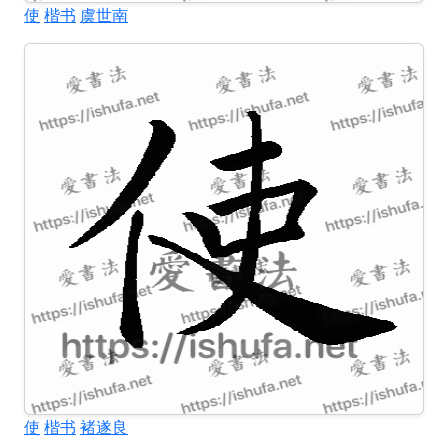
使
楷书
虞世南
使
楷书
褚遂良