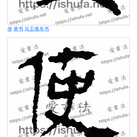
使
隶书
马王堆帛书