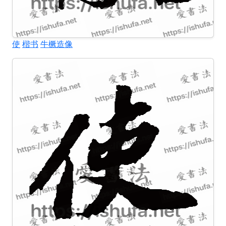
使
楷书
牛橛造像