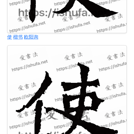
使
楷书
欧阳询