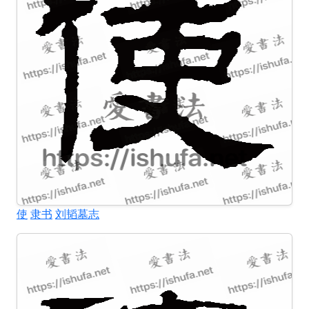
使
隶书
刘韬墓志