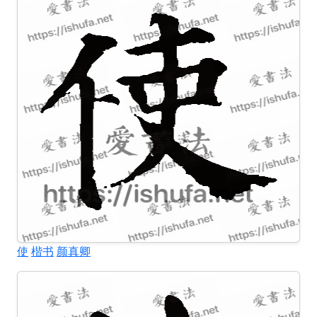
使
楷书
颜真卿