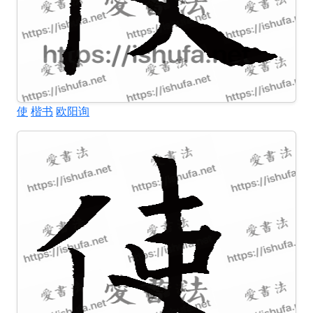
使
楷书
欧阳询