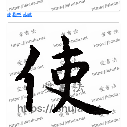
使
楷书
苏轼