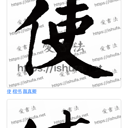
使
楷书
颜真卿