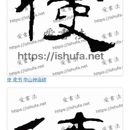
使
隶书
华山神庙碑