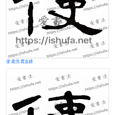
使
隶书
曹全碑