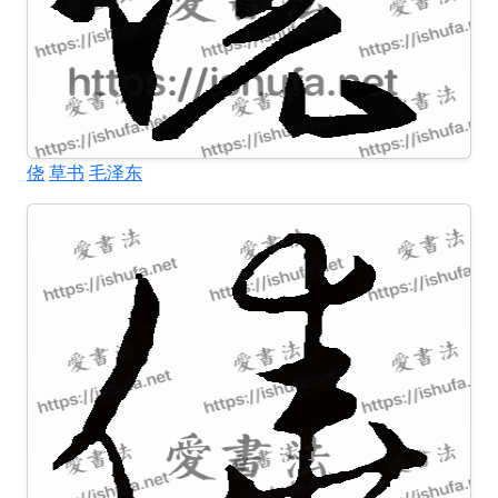
侥
草书
毛泽东