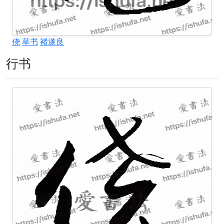
侥
草书
褚遂良
行书