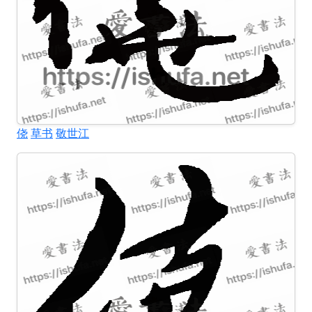
侥
草书
敬世江