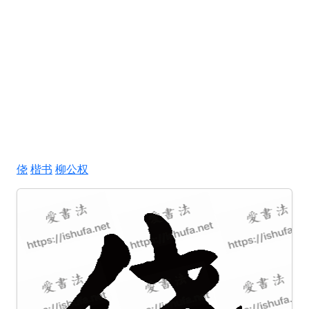
侥
楷书
柳公权