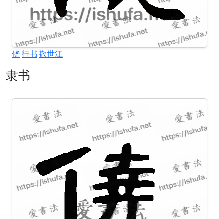
侥
行书
敬世江
隶书