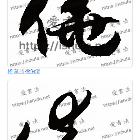
侥
草书
徐伯清