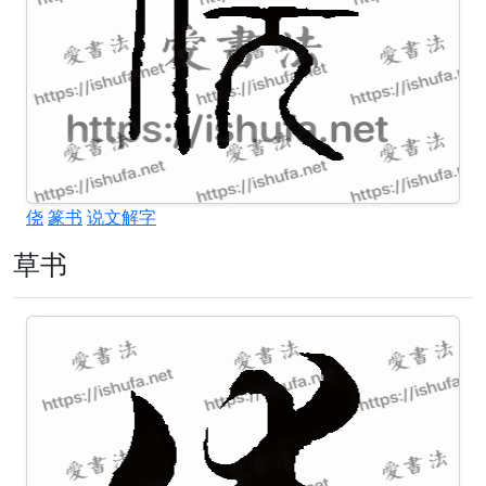
侥
篆书
说文解字
草书