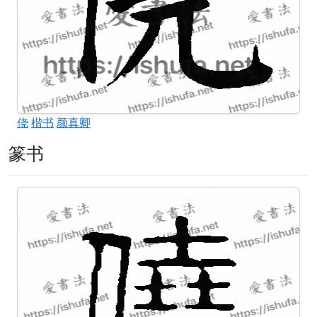
侥
楷书
颜真卿
篆书