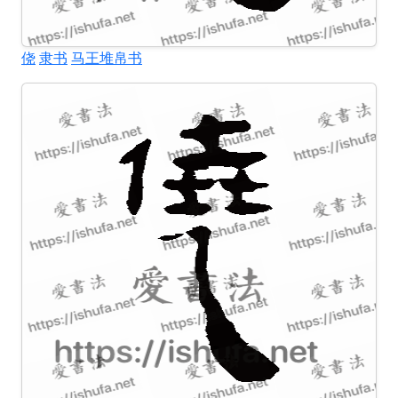
侥
隶书
马王堆帛书