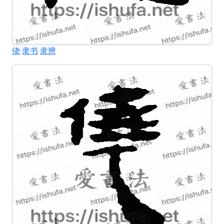
侥
隶书
隶辨