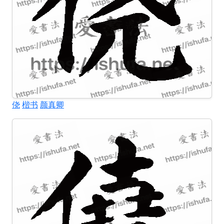
侥
楷书
颜真卿