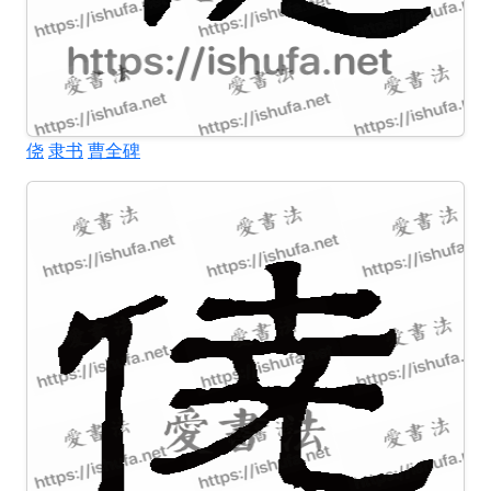
侥
隶书
曹全碑