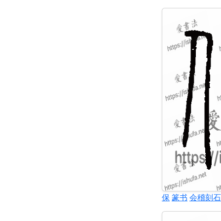
保
篆书
会稽刻石