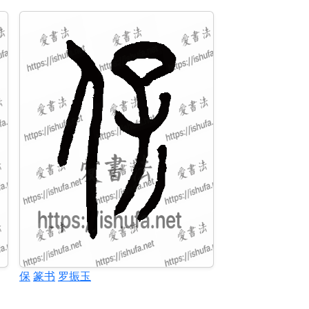
保
篆书
罗振玉