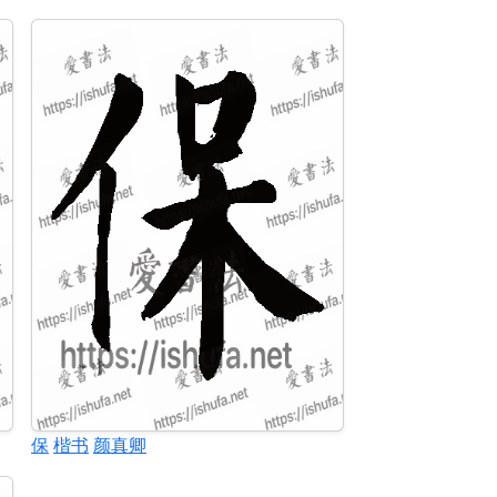
保
楷书
颜真卿