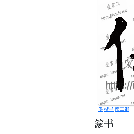
保
楷书
颜真卿
篆书