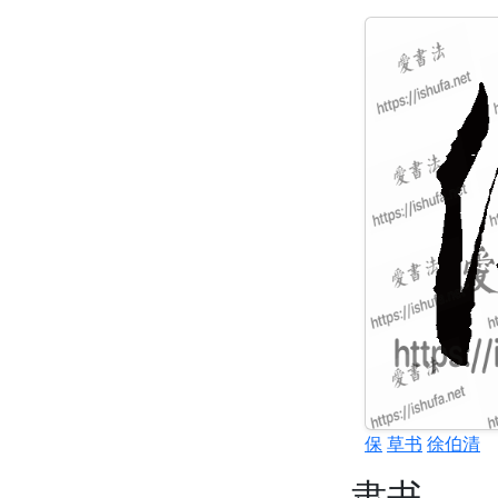
保
草书
徐伯清
隶书