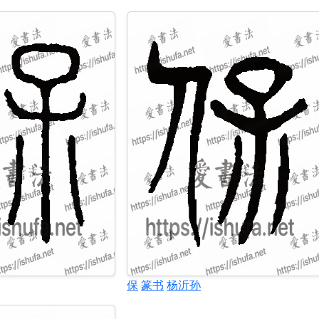
保
篆书
杨沂孙