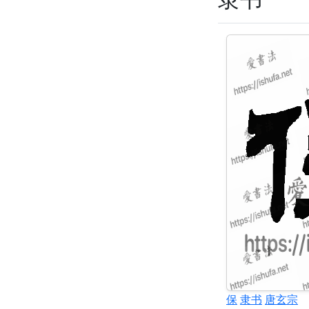
保
隶书
唐玄宗