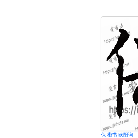
保
楷书
欧阳询