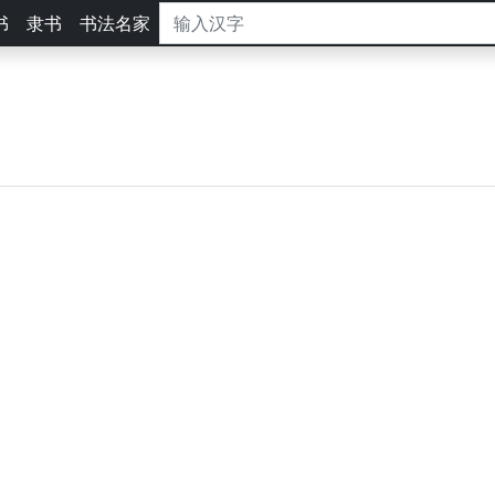
书
隶书
书法名家