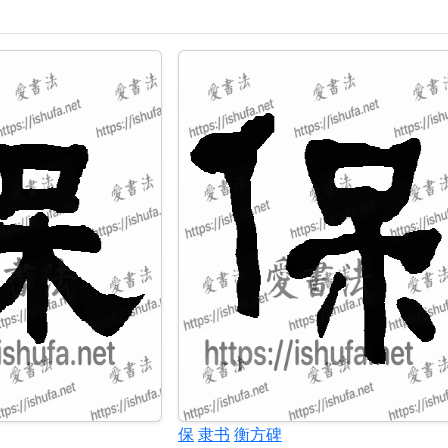
保
隶书
衡方碑