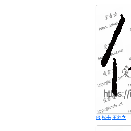
保
楷书
王羲之