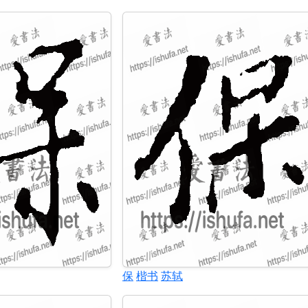
保
楷书
苏轼