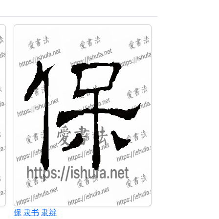
保
隶书
隶辨