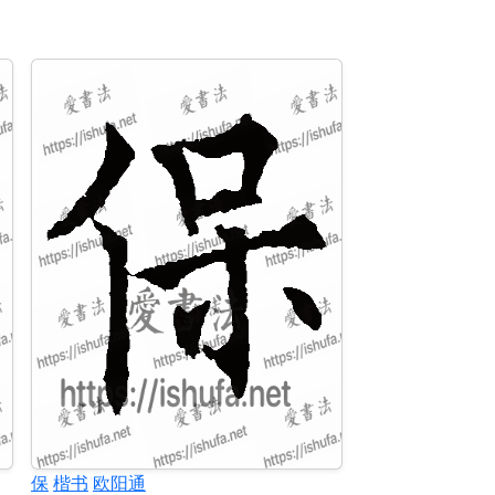
保
楷书
欧阳通