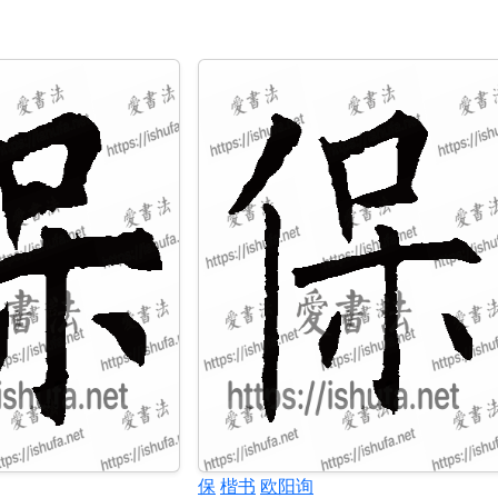
保
楷书
欧阳询