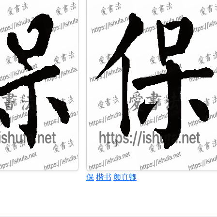
保
楷书
颜真卿