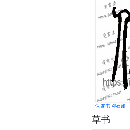
保
篆书
邓石如
草书