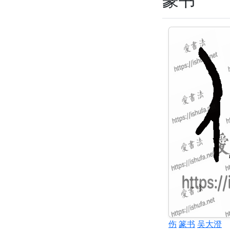
伤
篆书
吴大澄