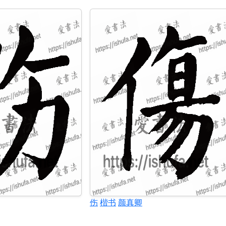
伤
楷书
颜真卿