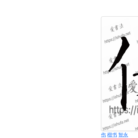
伤
楷书
智永