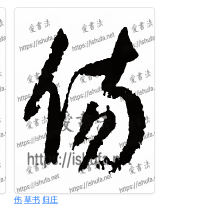
伤
草书
归庄