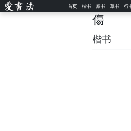
首页
楷书
篆书
草书
行
傷
楷书