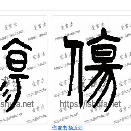
伤
篆书
杨沂孙