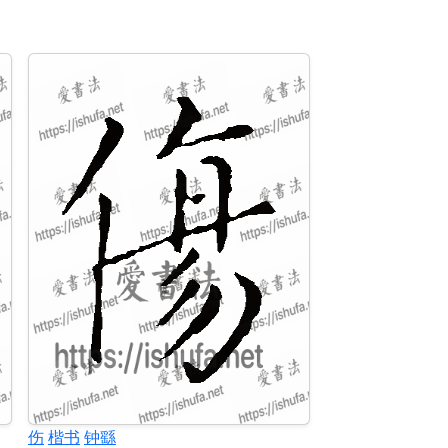
伤
楷书
钟繇