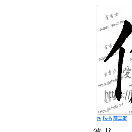
伤
楷书
颜真卿
篆书