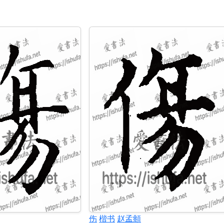
伤
楷书
赵孟頫