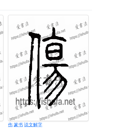
伤
篆书
说文解字