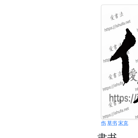
伤
草书
宋克
隶书