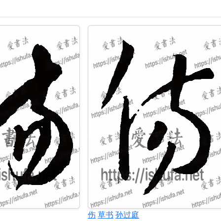
伤
草书
孙过庭