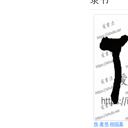
伤
隶书
何绍基