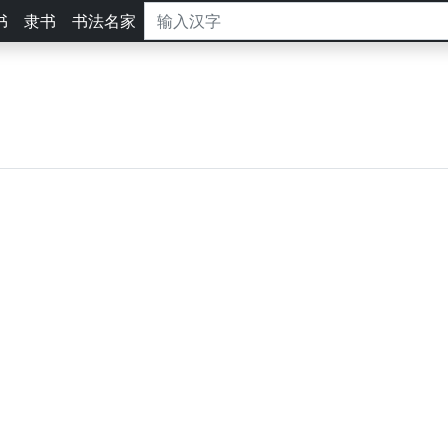
书
隶书
书法名家