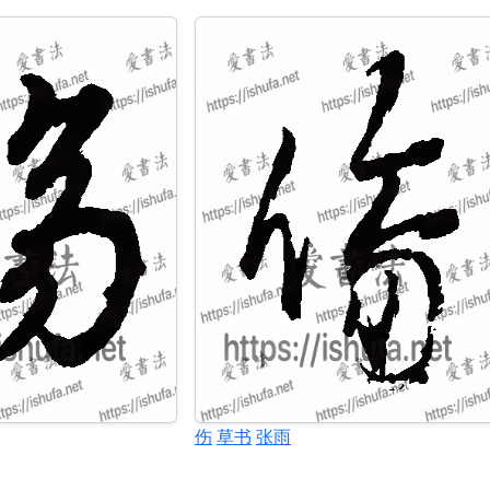
伤
草书
张雨