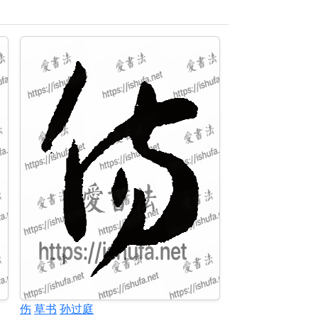
伤
草书
孙过庭