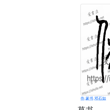
伤
篆书
邓石如
草书