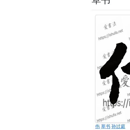
伤
草书
孙过庭