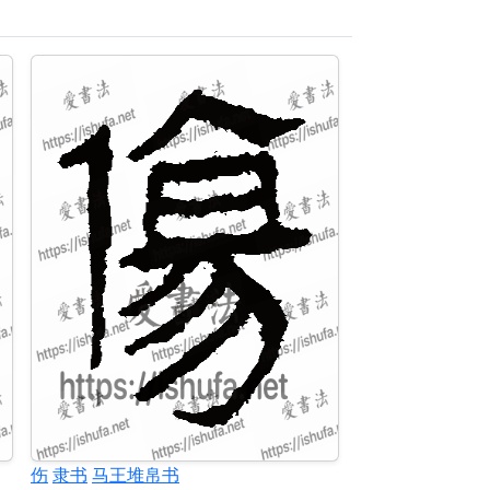
伤
隶书
马王堆帛书