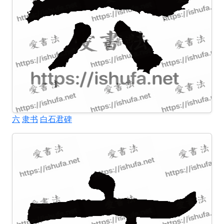
六
隶书
白石君碑