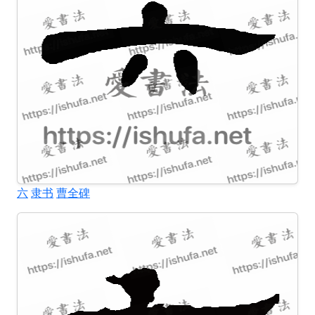
六
隶书
曹全碑