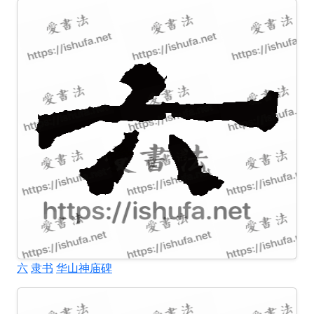
六
隶书
华山神庙碑