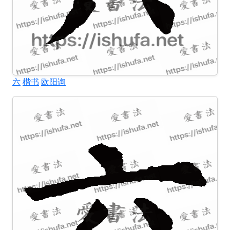
六
楷书
欧阳询