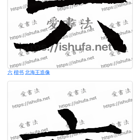
六
楷书
北海王造像