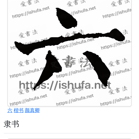
六
楷书
颜真卿
隶书