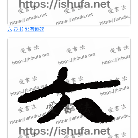
六
隶书
郭有道碑