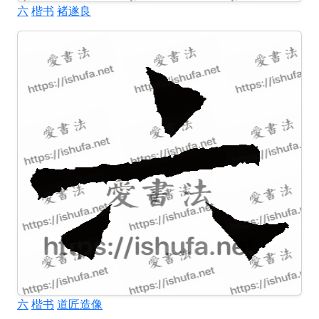
六
楷书
褚遂良
六
楷书
道匠造像