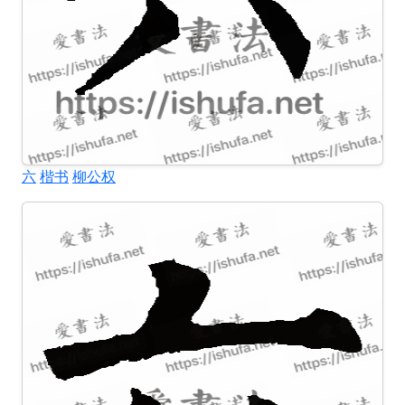
六
楷书
柳公权