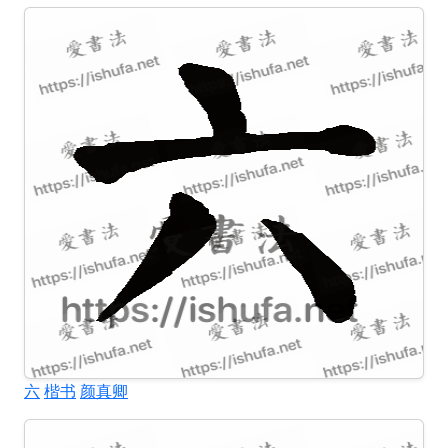
六
楷书
颜真卿