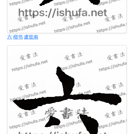
六
楷书
虞世南