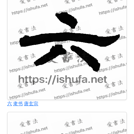
六
隶书
唐玄宗