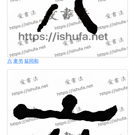
六
隶书
翁同和