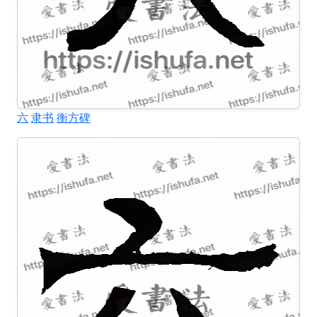
六
隶书
衡方碑