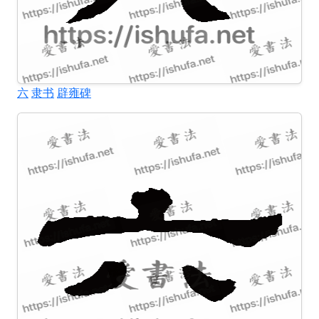
六
隶书
辟雍碑