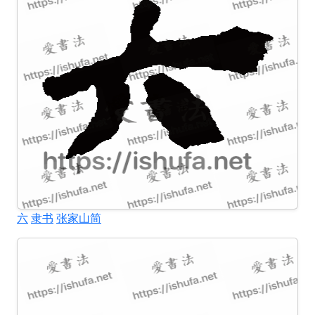
六
隶书
张家山简