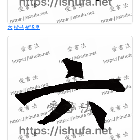
六
楷书
褚遂良