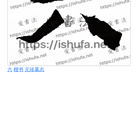
六
楷书
元珍墓志