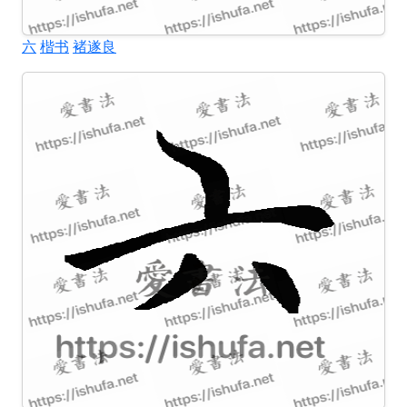
六
楷书
褚遂良