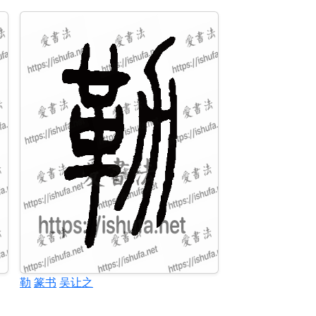
勒
篆书
吴让之