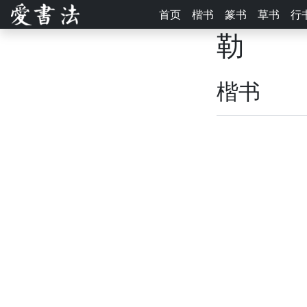
首页
楷书
篆书
草书
行
勒
楷书