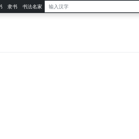
书
隶书
书法名家