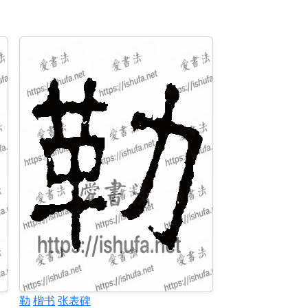
勒
楷书
张表碑