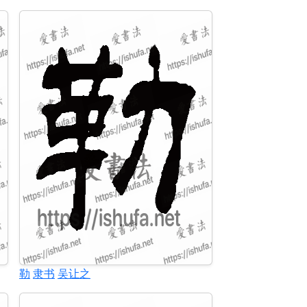
勒
隶书
吴让之