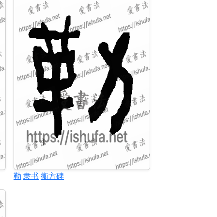
勒
隶书
衡方碑