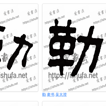
勒
隶书
吴大澄