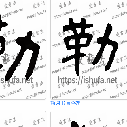
勒
隶书
曹全碑