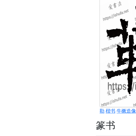
勒
楷书
牛橛造像
篆书