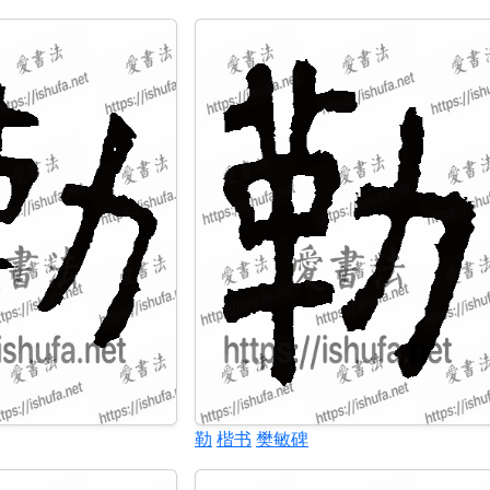
勒
楷书
樊敏碑