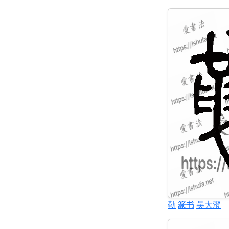
勒
篆书
吴大澄