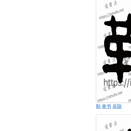
勒
隶书
吴隐