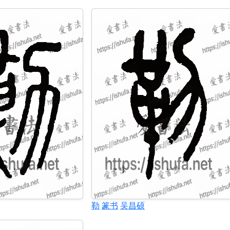
勒
篆书
吴昌硕