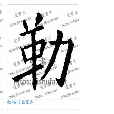
勒
楷书
欧阳询