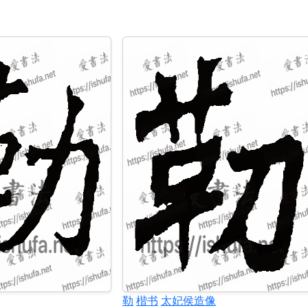
勒
楷书
太妃侯造像