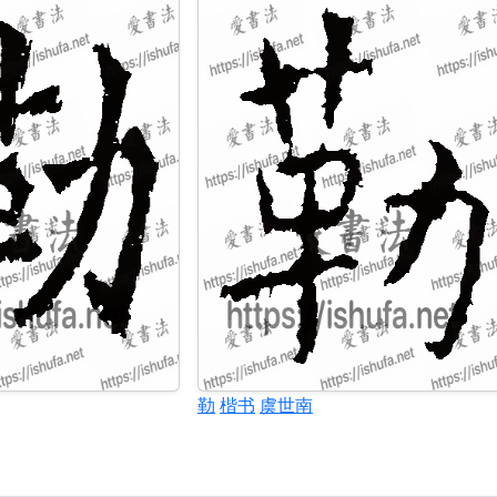
勒
楷书
虞世南