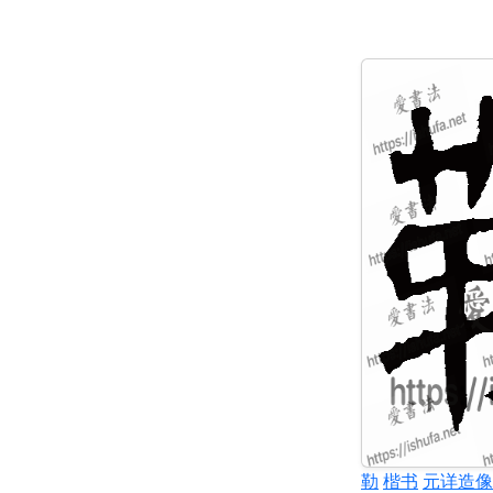
勒
楷书
元详造像