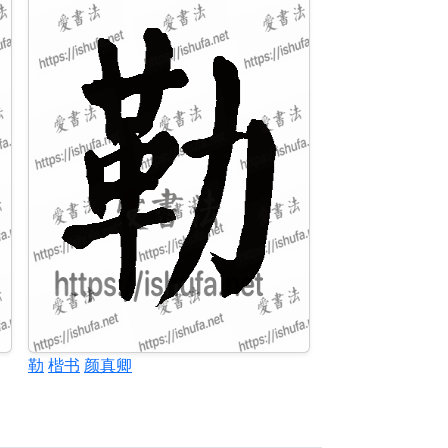
勒
楷书
颜真卿