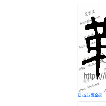
勒
楷书
曹全碑