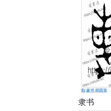
勒
篆书
师酉簋
隶书