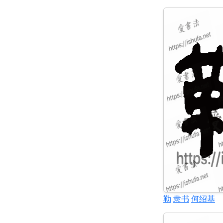
勒
隶书
何绍基