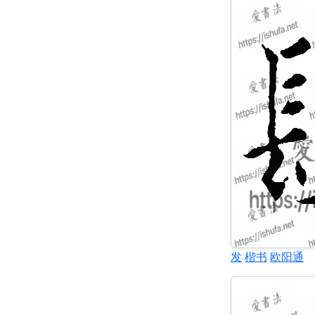
发
楷书
欧阳通