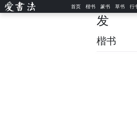
首页
楷书
篆书
草书
行
发
楷书