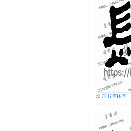
发
隶书
何绍基