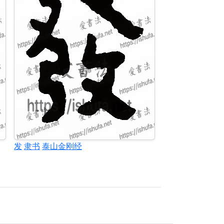
发
隶书
泰山金刚经