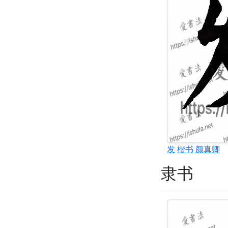
发
楷书
颜真卿
隶书