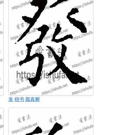
发
楷书
颜真卿