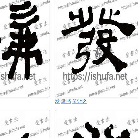
发
隶书
吴让之