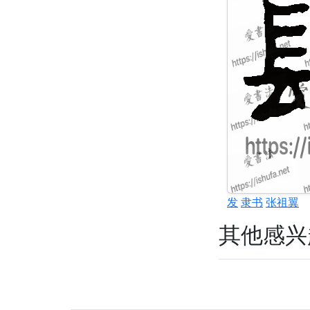
发
隶书
张祖翼
其他感兴