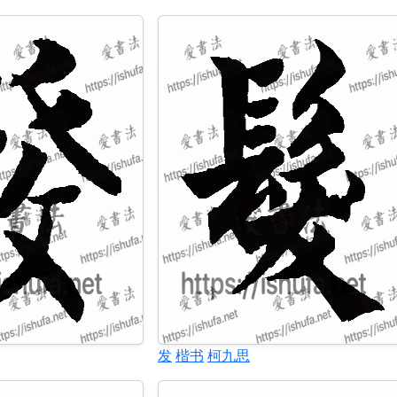
发
楷书
柯九思