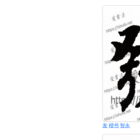
发
楷书
智永