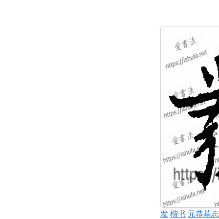
发
楷书
元恭墓志