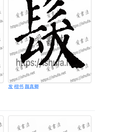
发
楷书
颜真卿