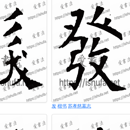
发
楷书
苏孝慈墓志