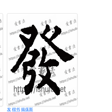
发
楷书
揭傒斯