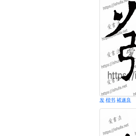
发
楷书
褚遂良