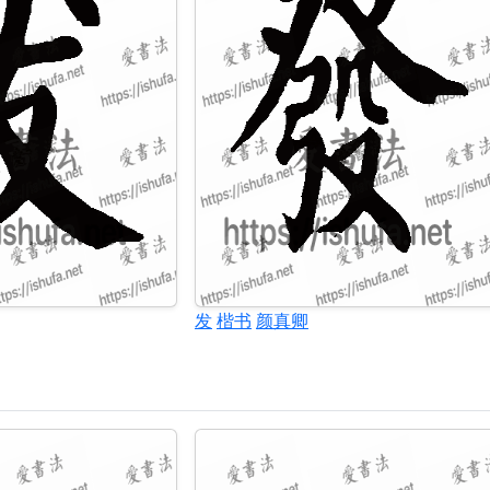
发
楷书
颜真卿