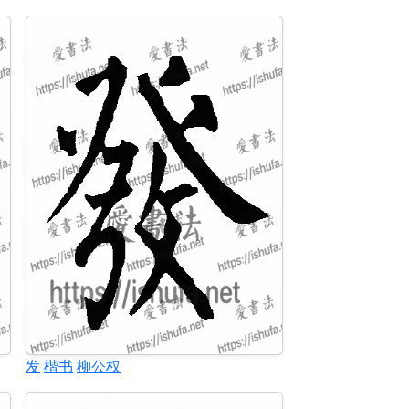
发
楷书
柳公权