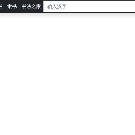
书
隶书
书法名家