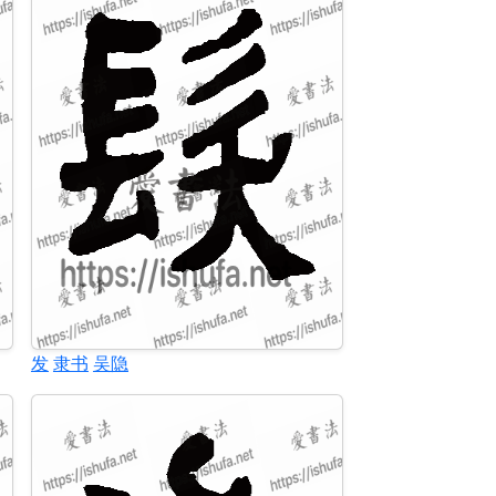
发
隶书
吴隐