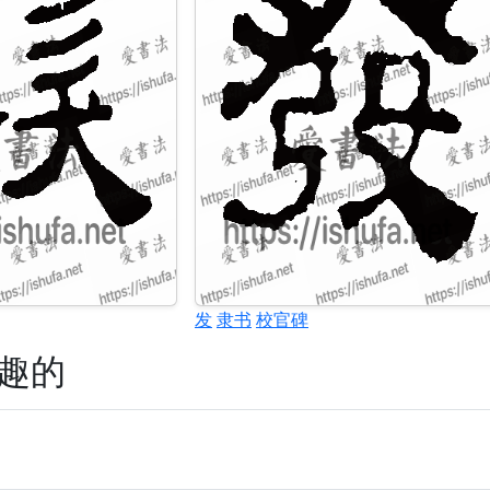
发
隶书
校官碑
趣的