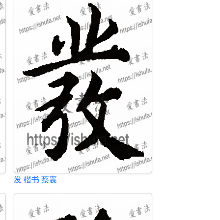
发
楷书
蔡襄