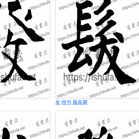
发
楷书
颜真卿