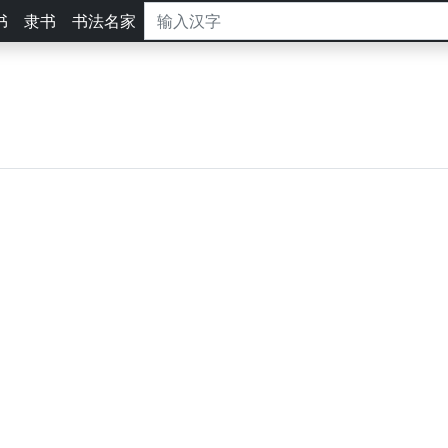
书
隶书
书法名家