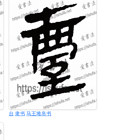
台
隶书
马王堆帛书