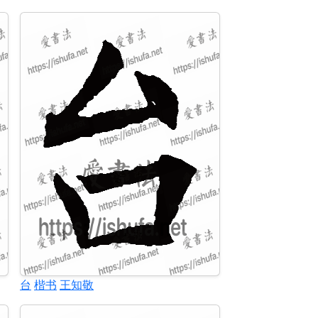
台
楷书
王知敬