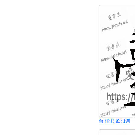
台
楷书
欧阳询