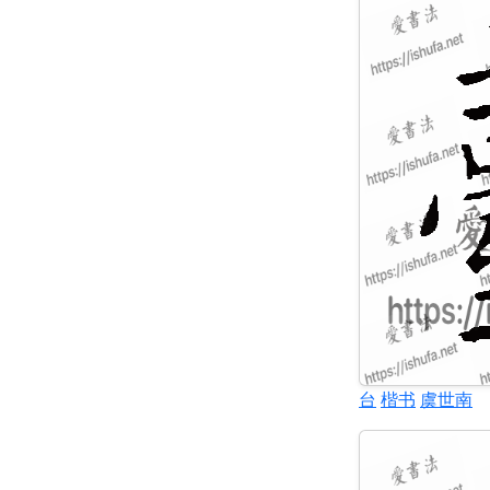
台
楷书
虞世南