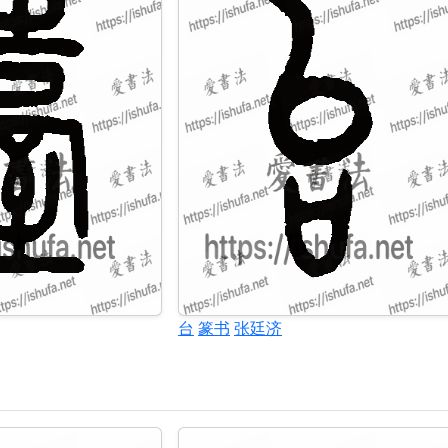
台
篆书
张廷济