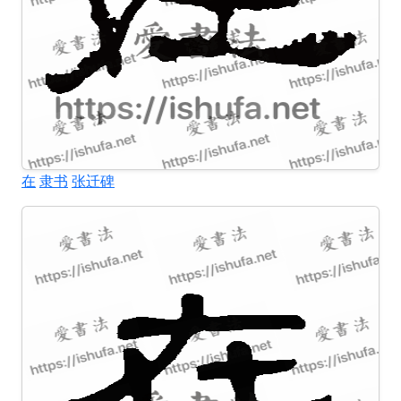
在
隶书
张迁碑