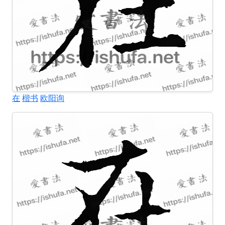
在
楷书
欧阳询