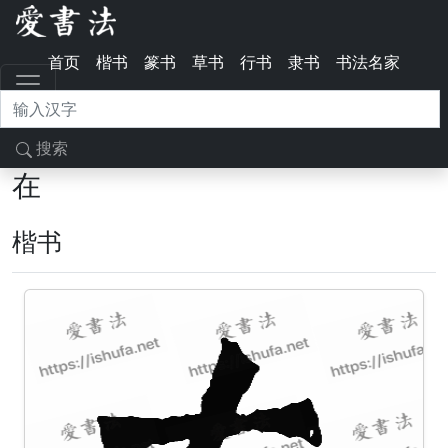
首页
楷书
篆书
草书
行书
隶书
书法名家
搜索
在
楷书