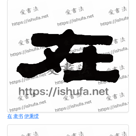
在
隶书
伊秉绶