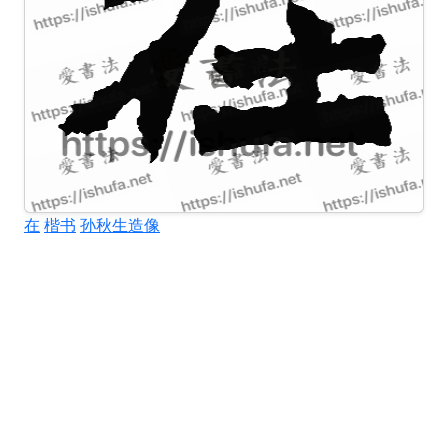
在
楷书
孙秋生造像