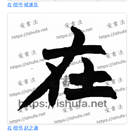
在
楷书
褚遂良
在
楷书
赵之谦