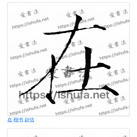
在
楷书
赵佶