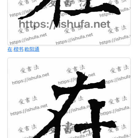
在
楷书
欧阳通