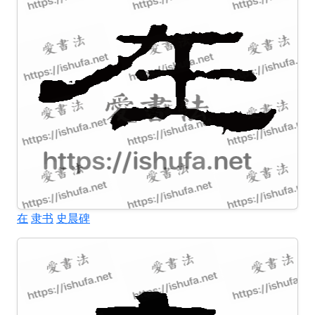
在
隶书
史晨碑