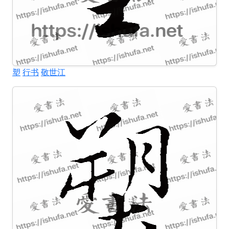
塑
行书
敬世江