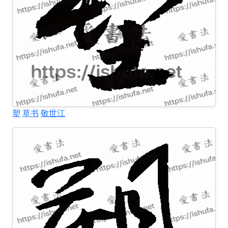
塑
草书
敬世江