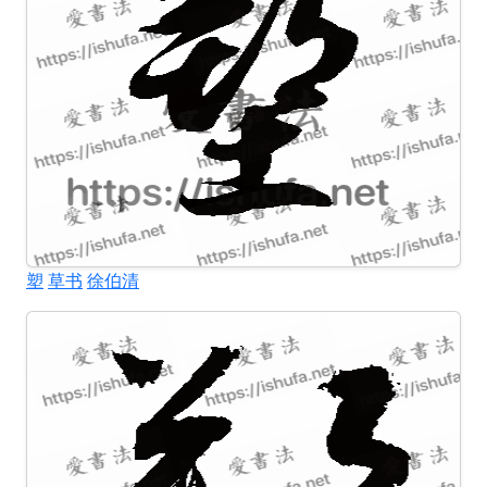
塑
草书
徐伯清