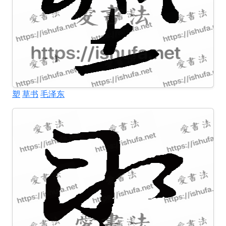
塑
草书
毛泽东