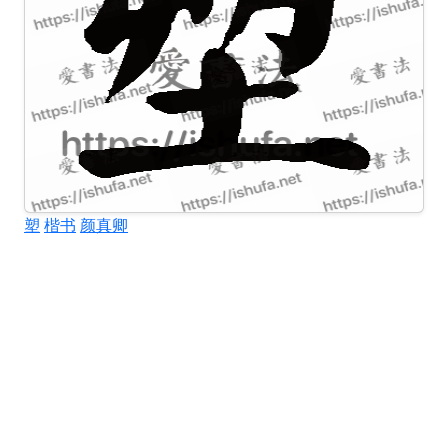
塑
楷书
颜真卿