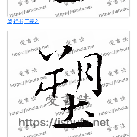
塑
行书
王羲之