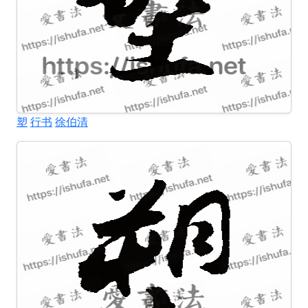
塑
行书
徐伯清