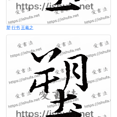
塑
行书
王羲之