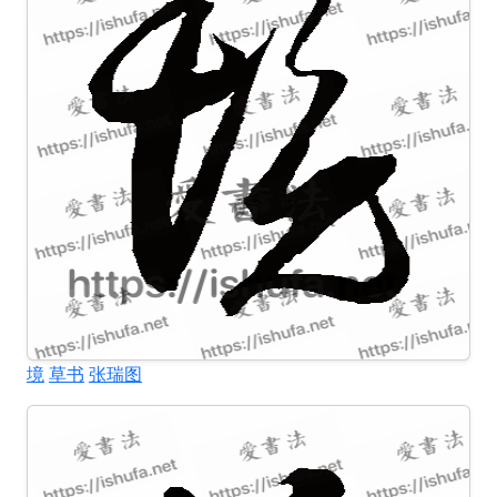
境
草书
张瑞图