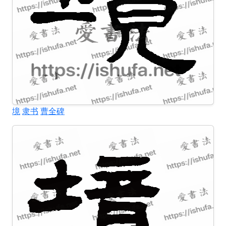
境
隶书
曹全碑