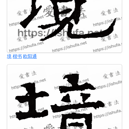
境
楷书
欧阳通