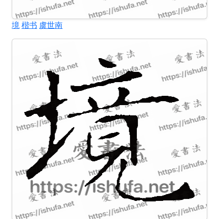
境
楷书
虞世南