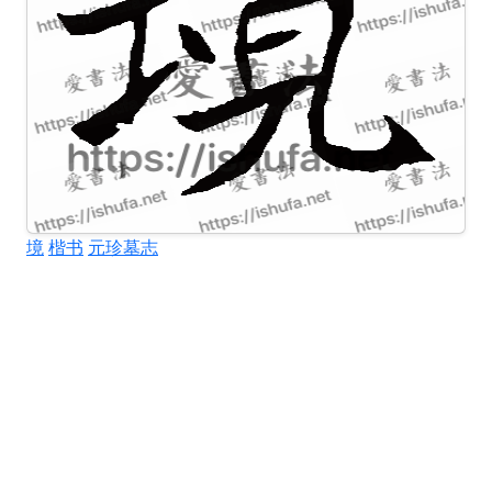
境
楷书
元珍墓志