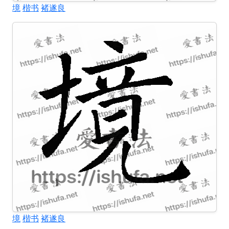
境
楷书
褚遂良
境
楷书
褚遂良