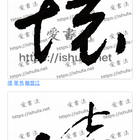
境
草书
敬世江