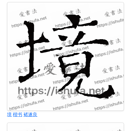
境
楷书
褚遂良