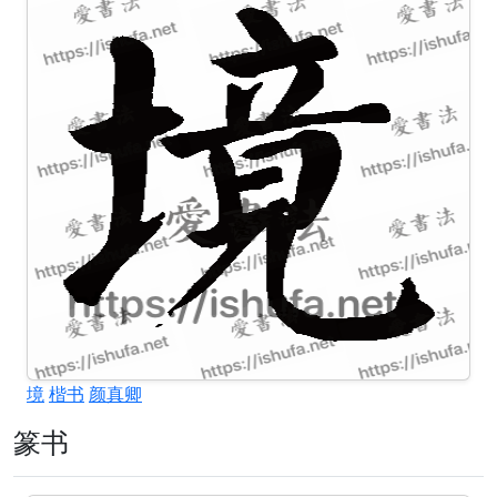
境
楷书
颜真卿
篆书