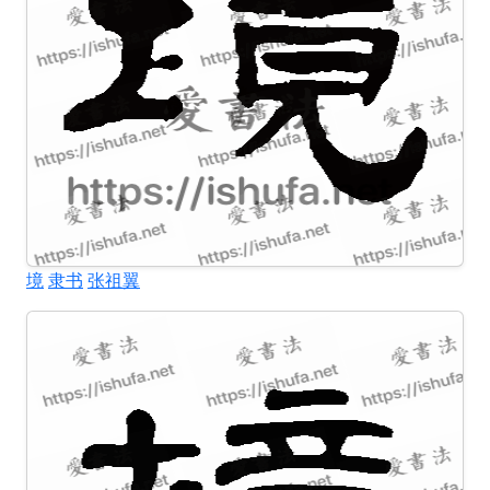
境
隶书
张祖翼