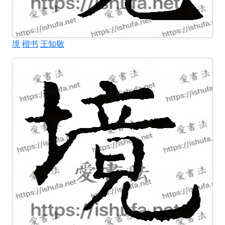
境
楷书
王知敬