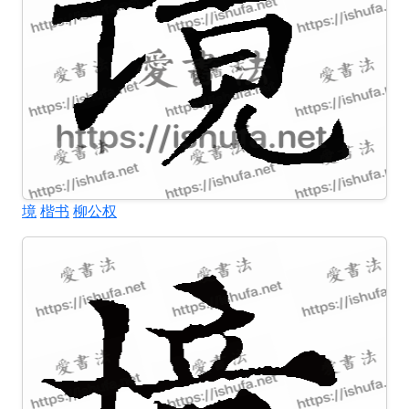
境
楷书
柳公权