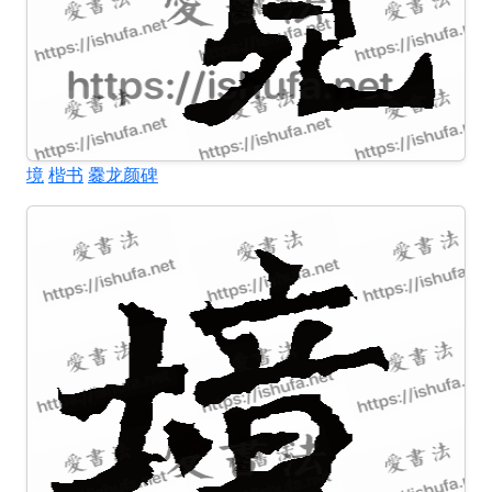
境
楷书
爨龙颜碑