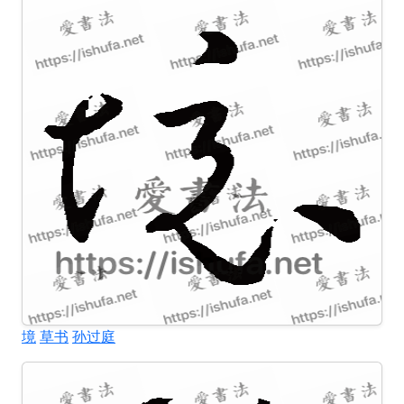
境
草书
孙过庭