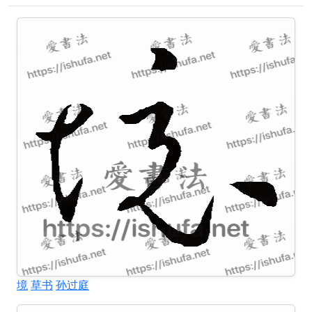
境
草书
孙过庭