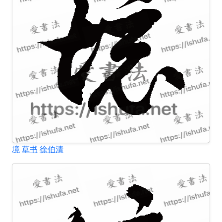
境
草书
徐伯清