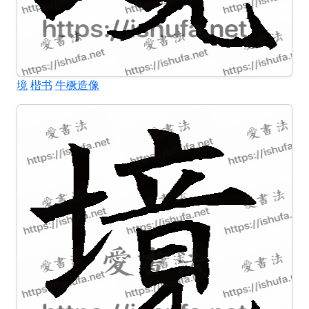
境
楷书
牛橛造像