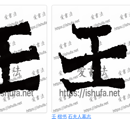
壬
楷书
石夫人墓志