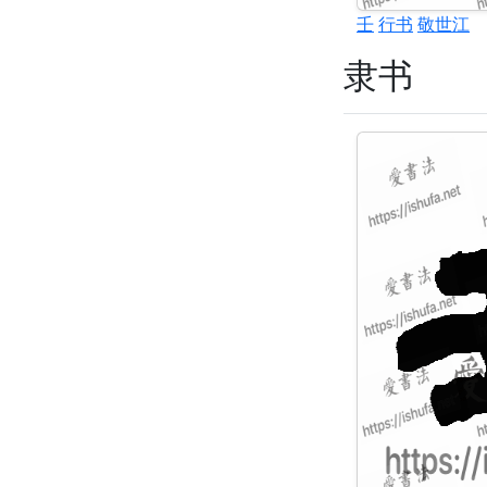
壬
行书
敬世江
隶书