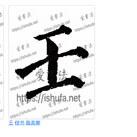
壬
楷书
颜真卿