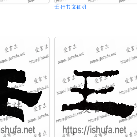
壬
行书
文征明