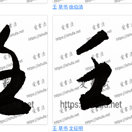
壬
草书
徐伯清
壬
草书
文征明