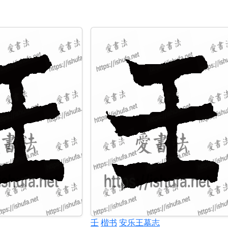
壬
楷书
安乐王墓志