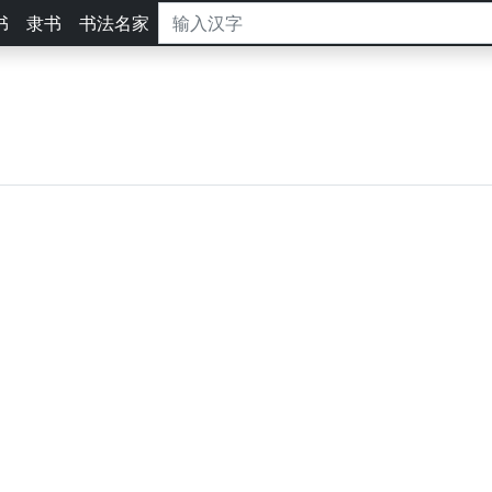
书
隶书
书法名家