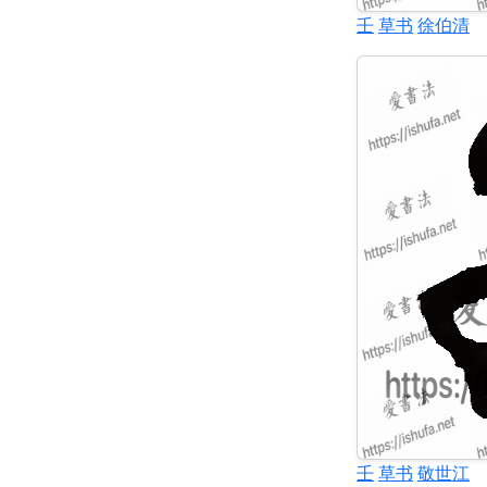
壬
草书
徐伯清
壬
草书
敬世江