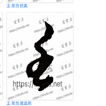
壬
草书
怀素
壬
草书
黄道周