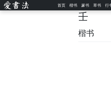
首页
楷书
篆书
草书
行
壬
楷书