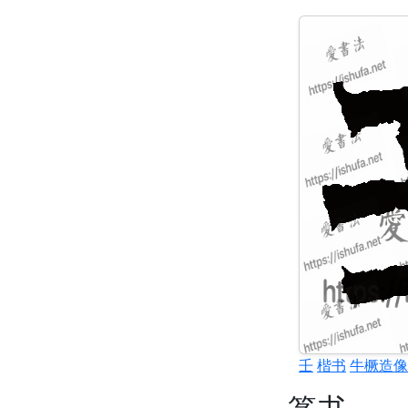
壬
楷书
牛橛造像
篆书