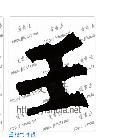
壬
楷书
李邕