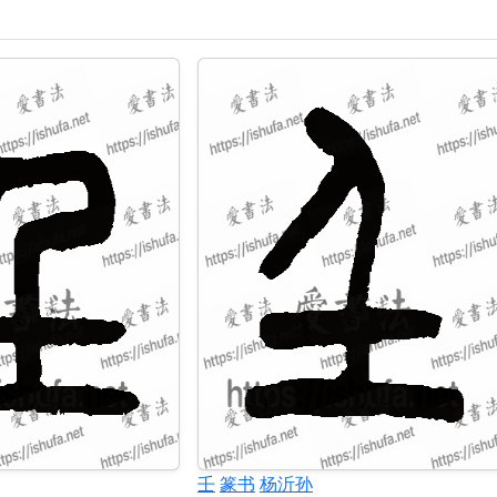
壬
篆书
杨沂孙