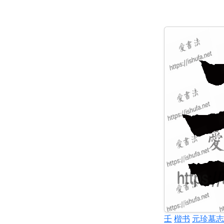
壬
楷书
元珍墓志