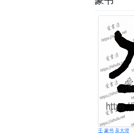
壬
篆书
吴大澄