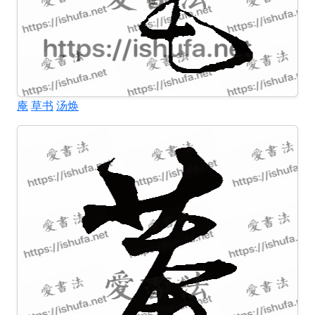
庵
草书
汤焕