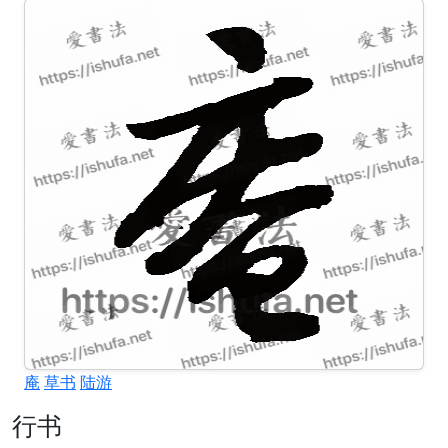
庵
草书
陆游
行书