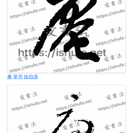
庵
草书
徐伯清