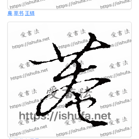
庵
草书
王铎