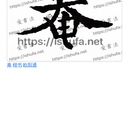
庵
楷书
欧阳通