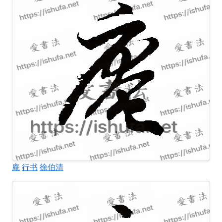
庵
行书
徐伯清