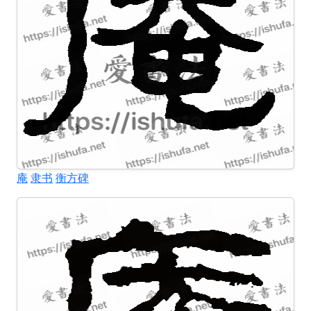
庵
隶书
衡方碑