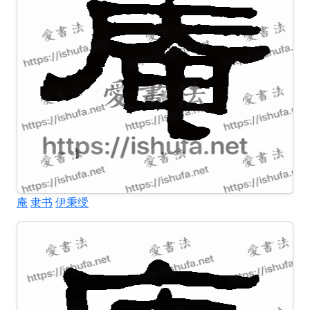
庵
隶书
伊秉绶