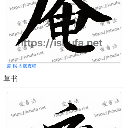
庵
楷书
颜真卿
草书