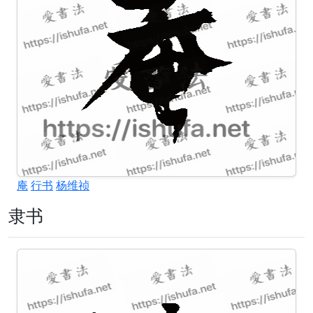
庵
行书
杨维祯
隶书