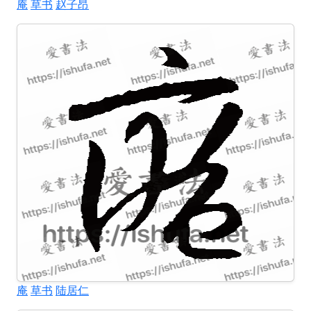
庵
草书
赵子昂
庵
草书
陆居仁