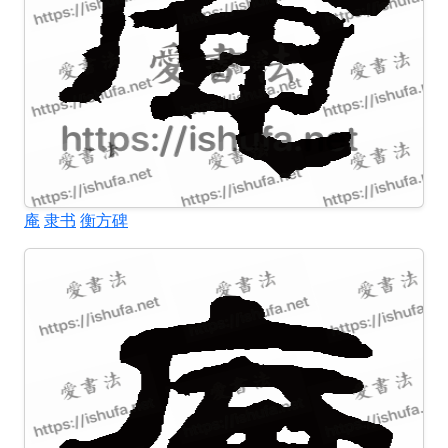
庵
隶书
衡方碑