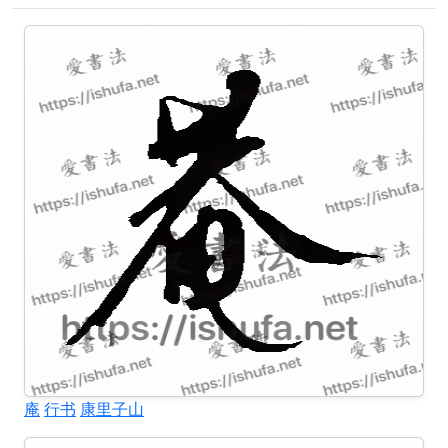
庵
行书
康里子山