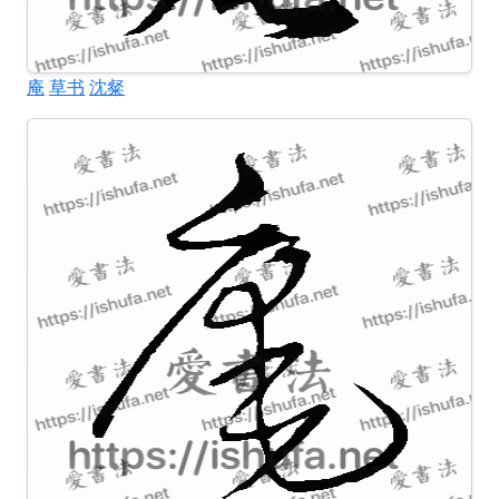
庵
草书
沈粲