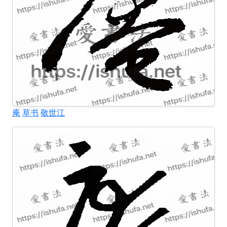
庵
草书
敬世江