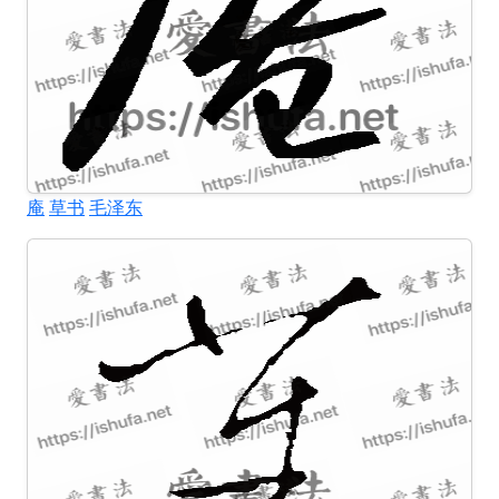
庵
草书
毛泽东