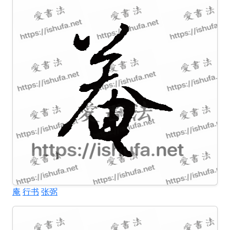
庵
行书
张弼