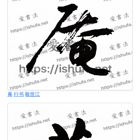
庵
行书
敬世江