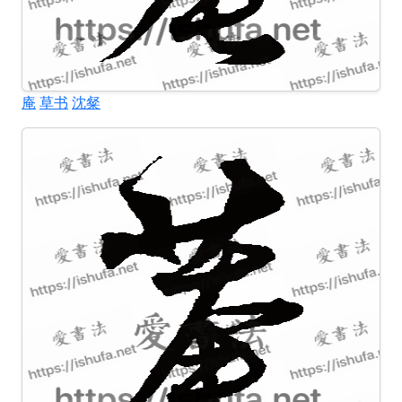
庵
草书
沈粲