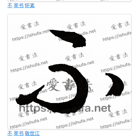
不
草书
怀素
不
草书
敬世江