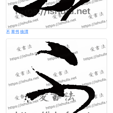
不
草书
徐渭