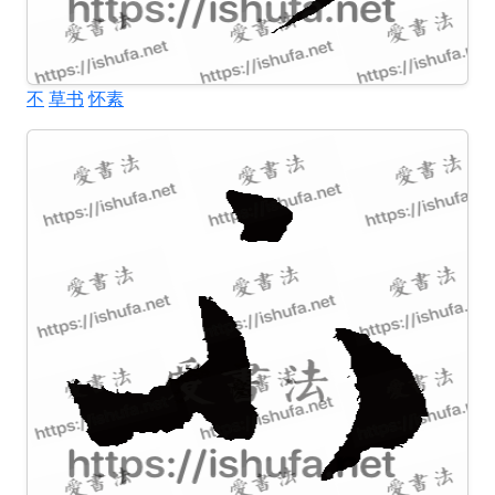
不
草书
怀素