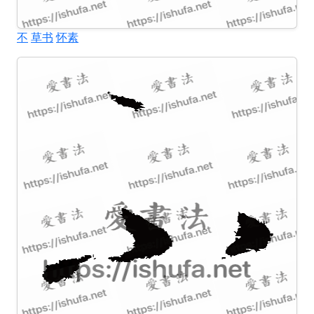
不
草书
怀素