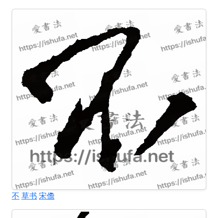
不
草书
宋儋