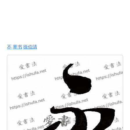
不
草书
徐伯清