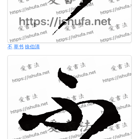
不
草书
徐伯清