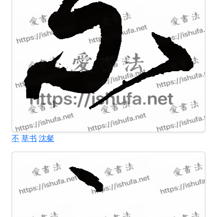
不
草书
沈粲