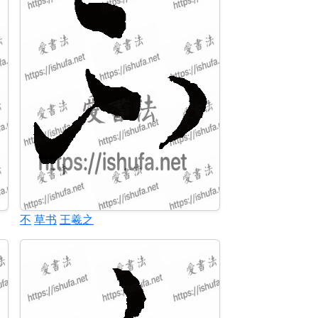
不
草书
王羲之