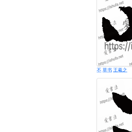
不
草书
王羲之