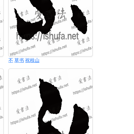
不
草书
祝枝山