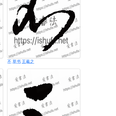
不
草书
王羲之