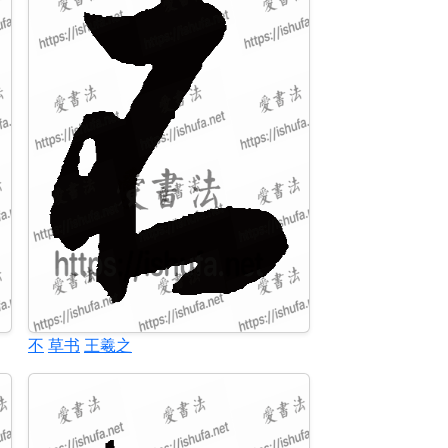
不
草书
王羲之