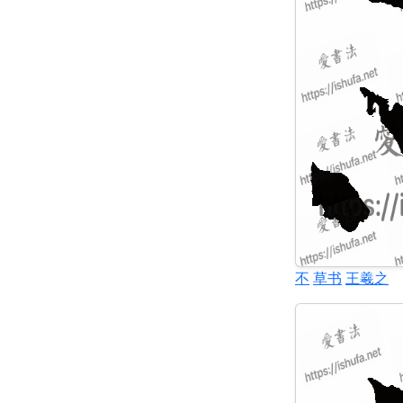
不
草书
王羲之