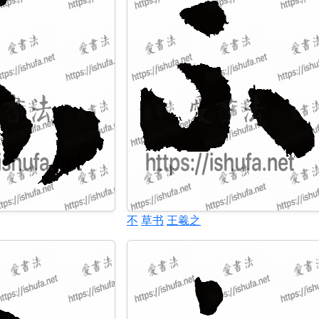
不
草书
王羲之