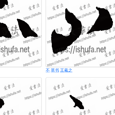
不
草书
王羲之