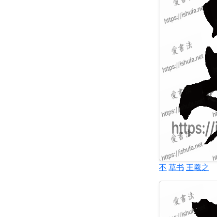
不
草书
王羲之