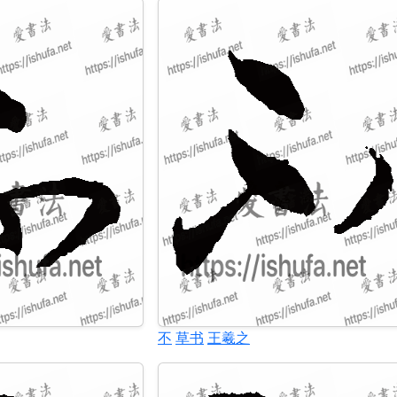
不
草书
王羲之