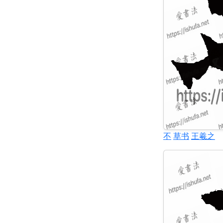
不
草书
王羲之