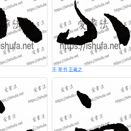
不
草书
王羲之