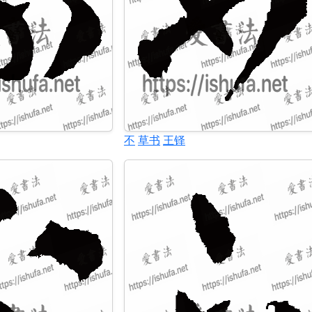
不
草书
王铎