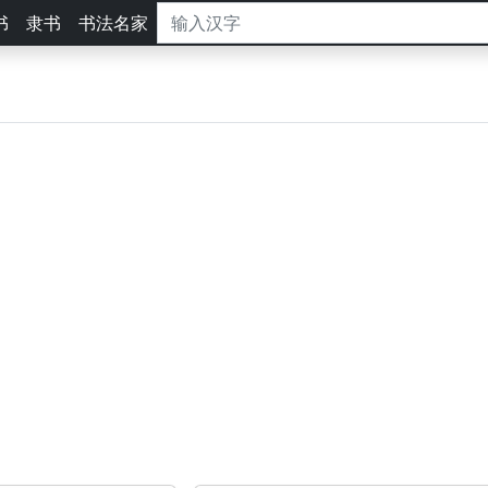
书
隶书
书法名家