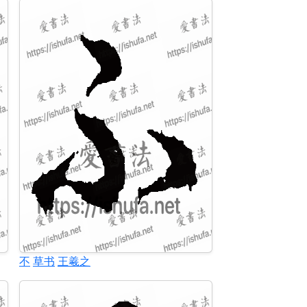
不
草书
王羲之