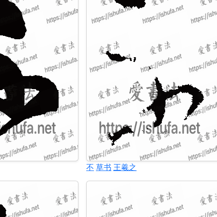
不
草书
王羲之