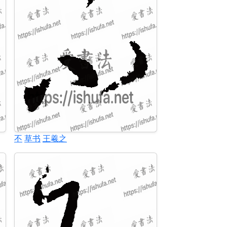
不
草书
王羲之