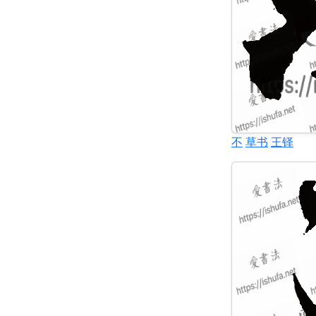
不
草书
王铎