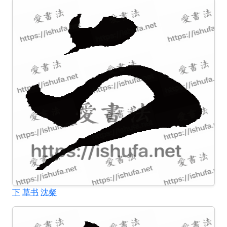
下
草书
沈粲