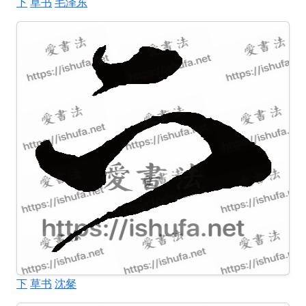
下
草书
毛泽东
下
草书
沈粲