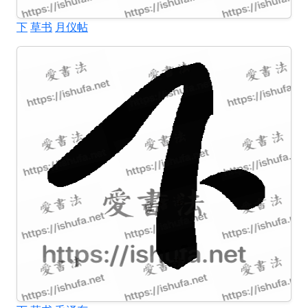
下
草书
月仪帖