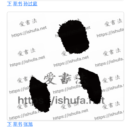
下
草书
孙过庭
下
草书
张旭