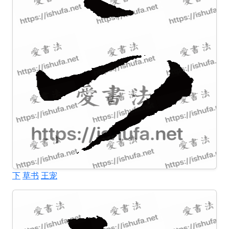
下
草书
王宠