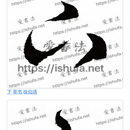
下
草书
徐伯清