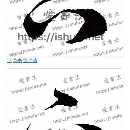
下
草书
徐伯清