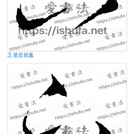
下
草书
怀素