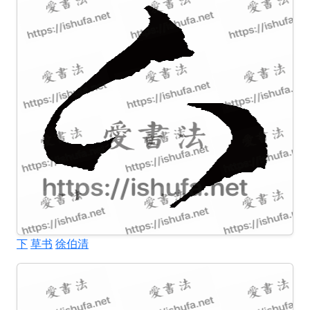
下
草书
徐伯清