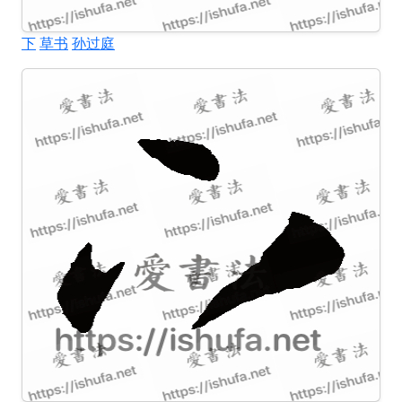
下
草书
孙过庭