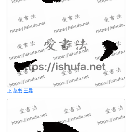
下
草书
王导