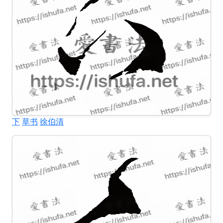
下
草书
徐伯清