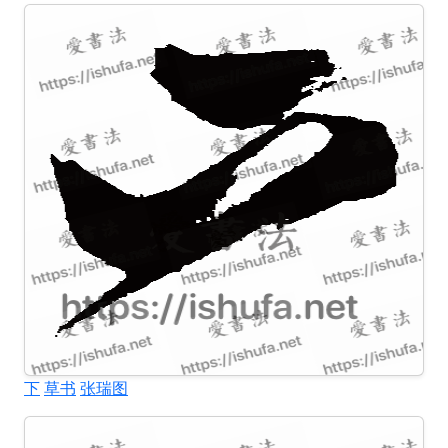
下
草书
张瑞图