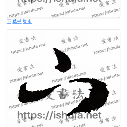
下
草书
智永