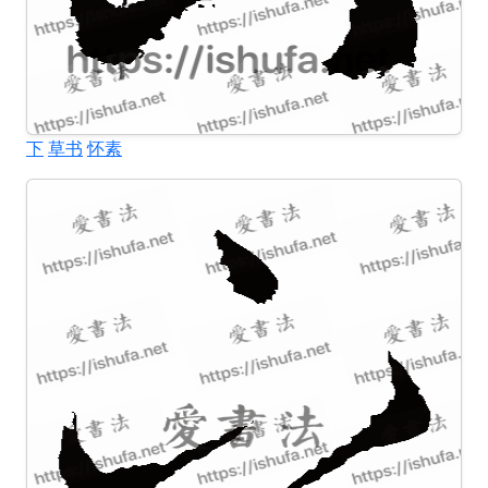
下
草书
怀素