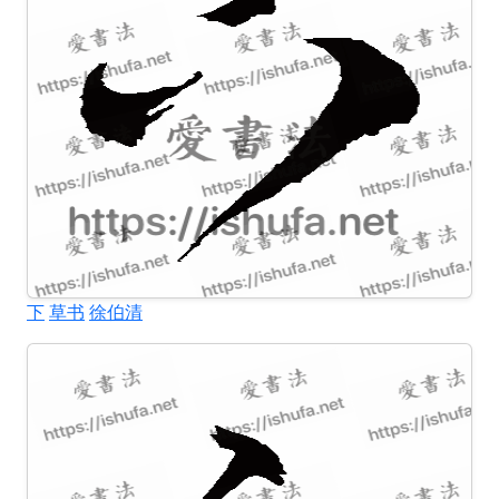
下
草书
徐伯清