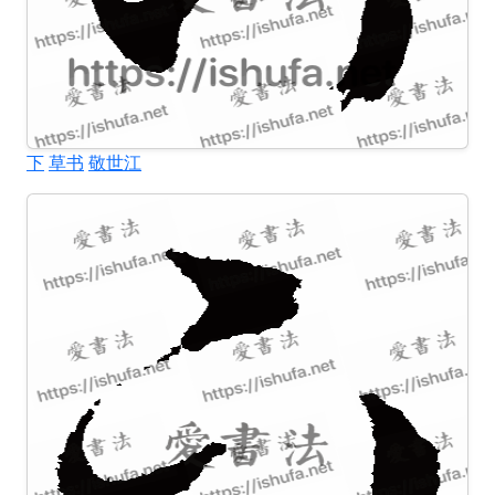
下
草书
敬世江