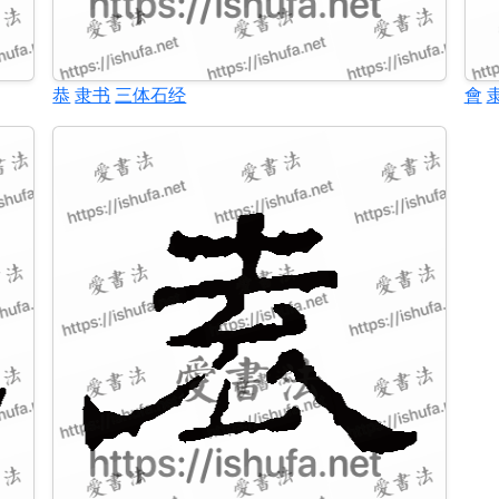
恭
隶书
三体石经
會