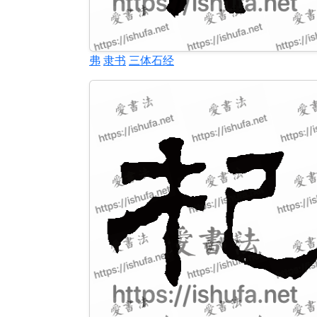
弗
隶书
三体石经