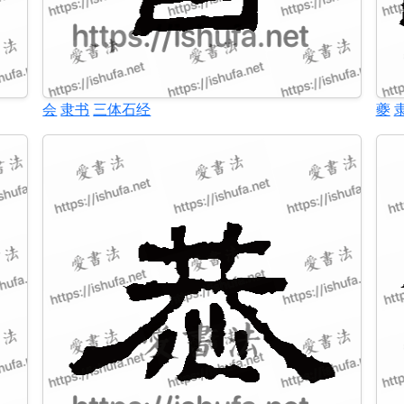
会
隶书
三体石经
夔