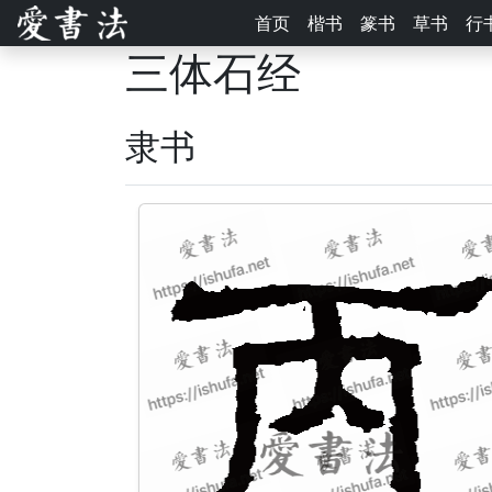
首页
楷书
篆书
草书
行
三体石经
隶书