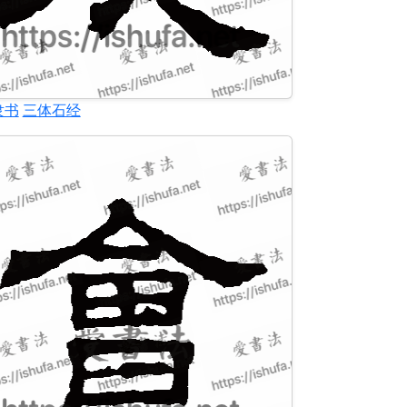
隶书
三体石经