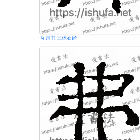
丙
隶书
三体石经