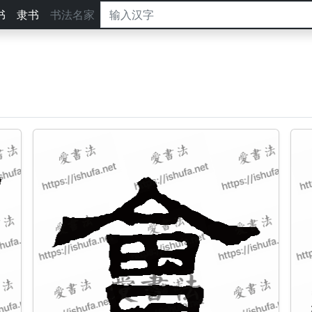
书
隶书
书法名家