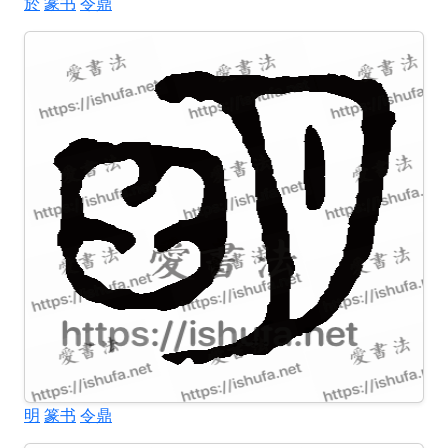
於
篆书
令鼎
明
篆书
令鼎