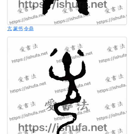
亢
篆书
令鼎