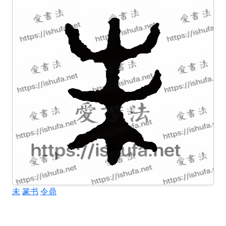
未
篆书
令鼎