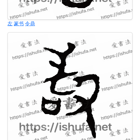
左
篆书
令鼎