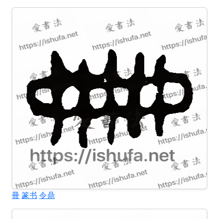
冊
篆书
令鼎