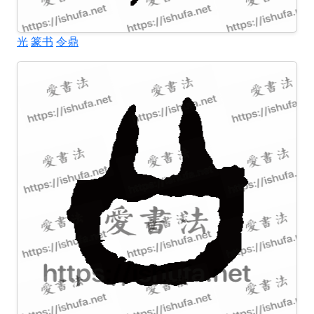
光
篆书
令鼎