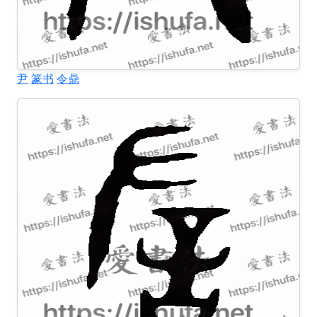
尹
篆书
令鼎