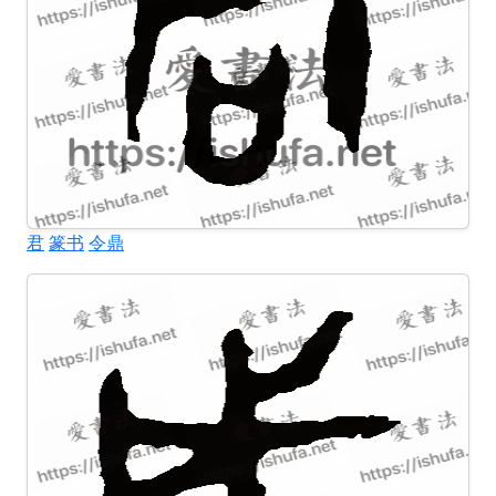
君
篆书
令鼎