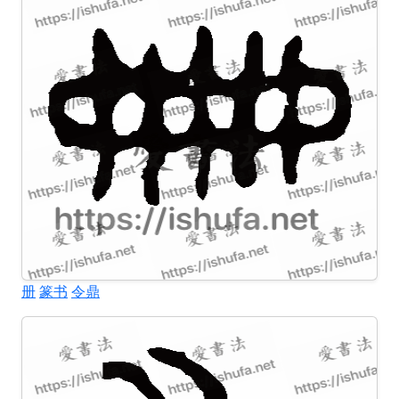
册
篆书
令鼎