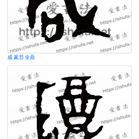
咸
篆书
令鼎