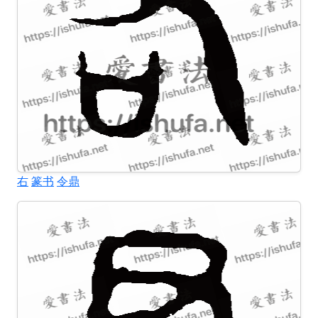
右
篆书
令鼎