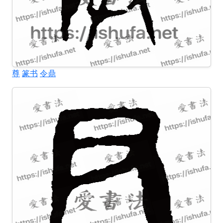
尊
篆书
令鼎