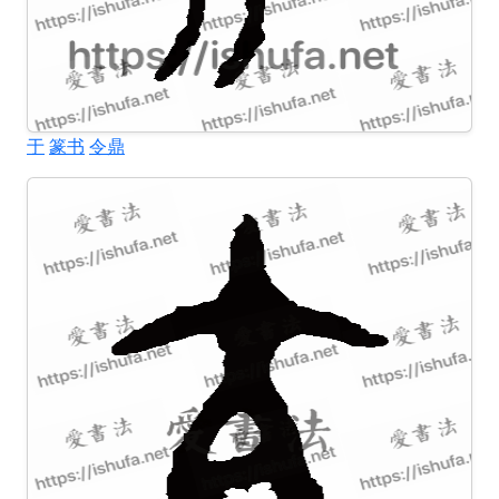
于
篆书
令鼎