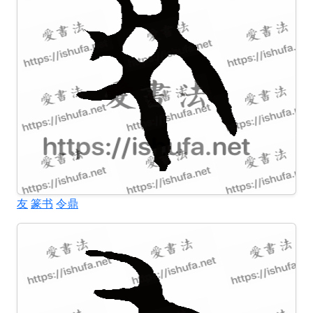
友
篆书
令鼎