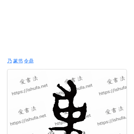
乃
篆书
令鼎