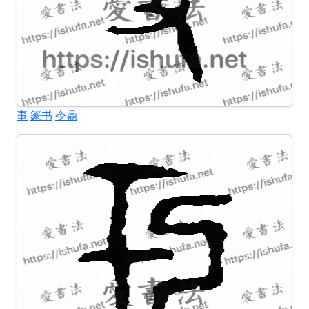
事
篆书
令鼎