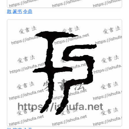
敢
篆书
令鼎