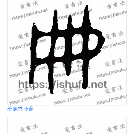
册
篆书
令鼎