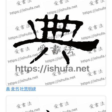
典
隶书
叶慧明碑