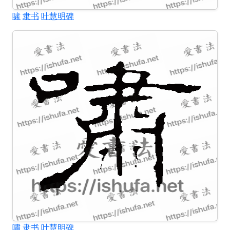
啸
隶书
叶慧明碑
嘯
隶书
叶慧明碑