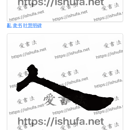
亂
隶书
叶慧明碑