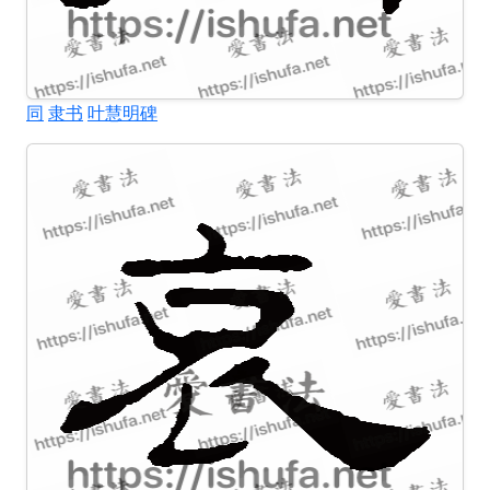
同
隶书
叶慧明碑