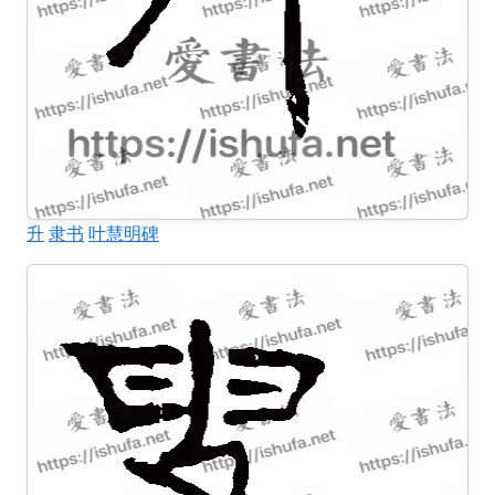
升
隶书
叶慧明碑