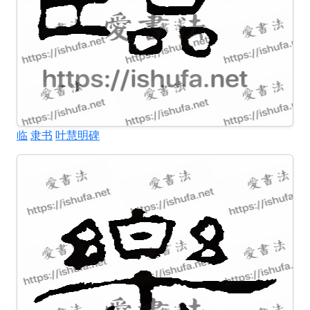
临
隶书
叶慧明碑