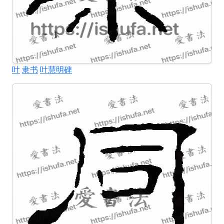
叶
隶书
叶慧明碑