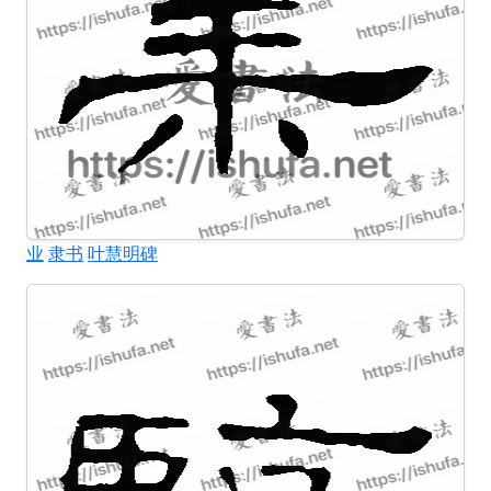
业
隶书
叶慧明碑