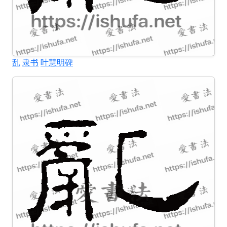
乱
隶书
叶慧明碑