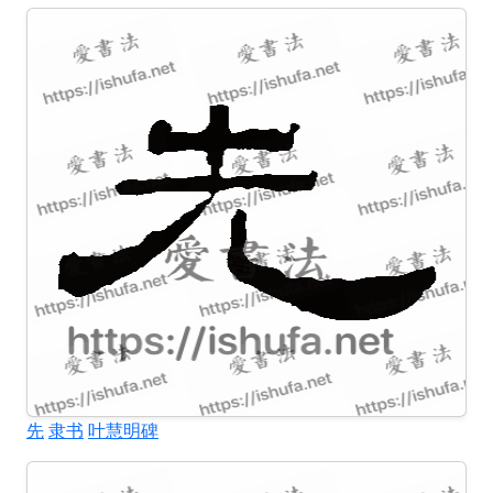
先
隶书
叶慧明碑