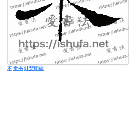
不
隶书
叶慧明碑