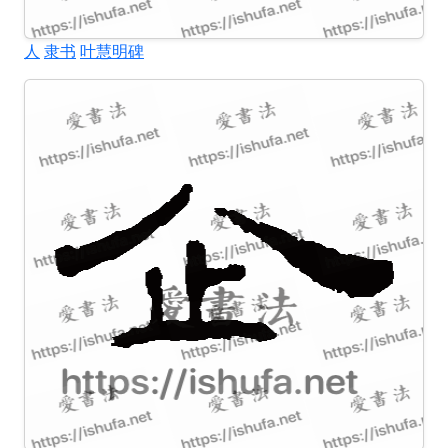
人
隶书
叶慧明碑