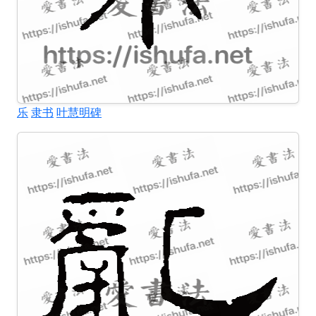
乐
隶书
叶慧明碑