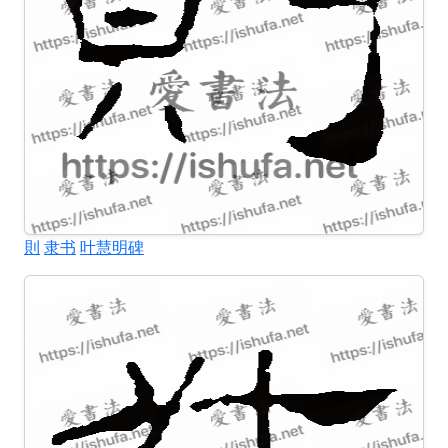
則
隶书
叶慧明碑