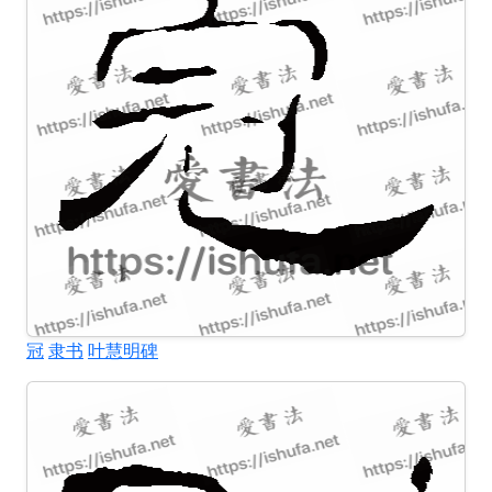
冠
隶书
叶慧明碑