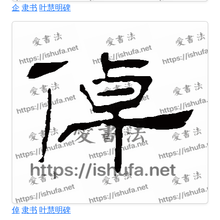
企
隶书
叶慧明碑
倬
隶书
叶慧明碑