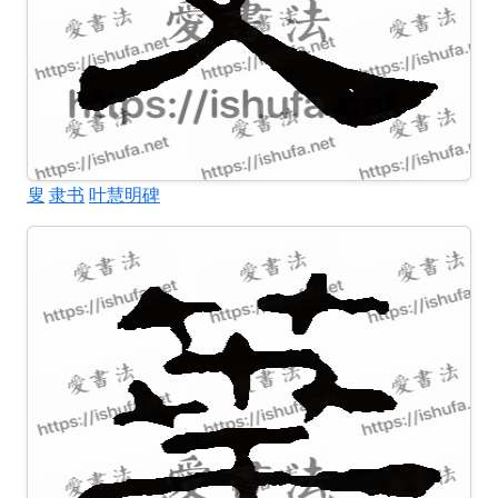
叟
隶书
叶慧明碑