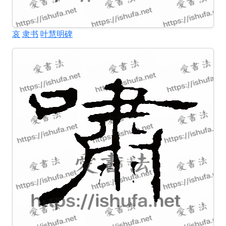
哀
隶书
叶慧明碑