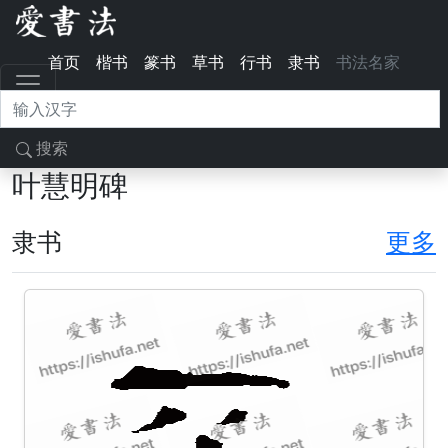
首页
楷书
篆书
草书
行书
隶书
书法名家
搜索
叶慧明碑
隶书
更多