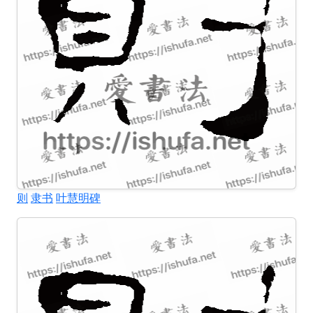
则
隶书
叶慧明碑