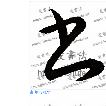
書
草书
张华