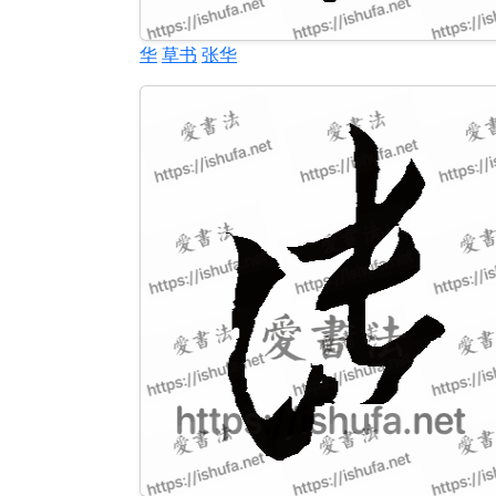
华
草书
张华