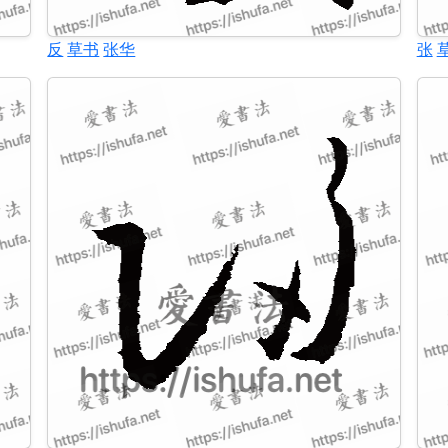
反
草书
张华
张