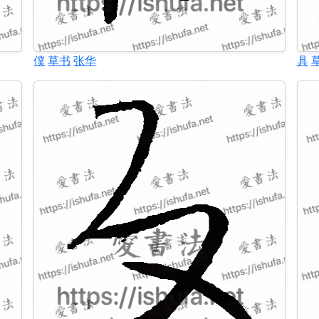
僕
草书
张华
具