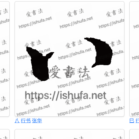
八
行书
张华
巳