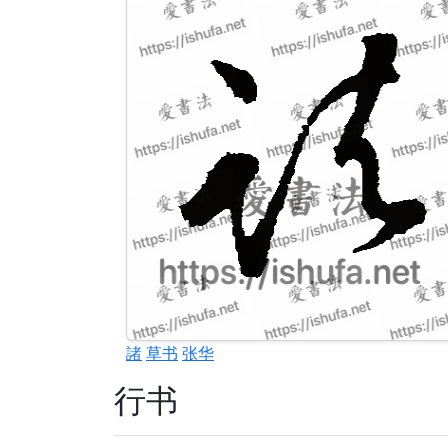
諸
草书
张华
行书