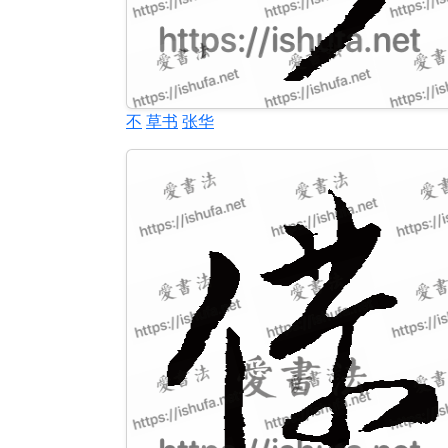
不
草书
张华