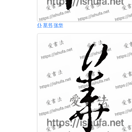
仆
草书
张华