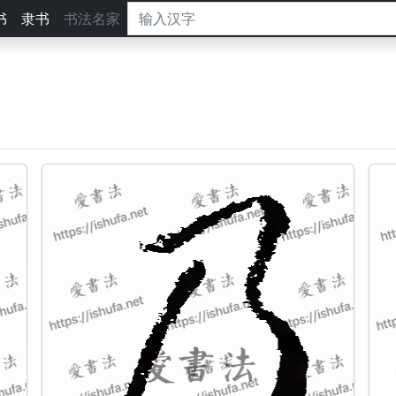
书
隶书
书法名家