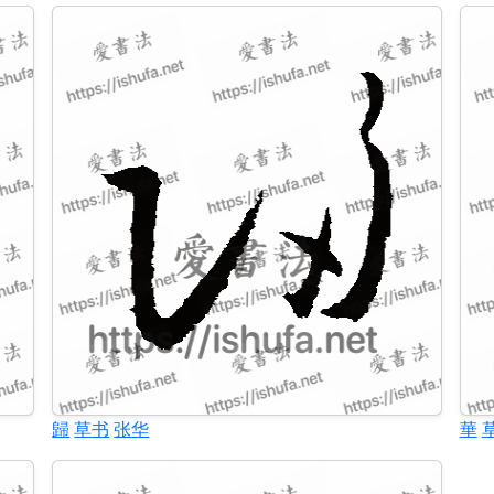
歸
草书
张华
華