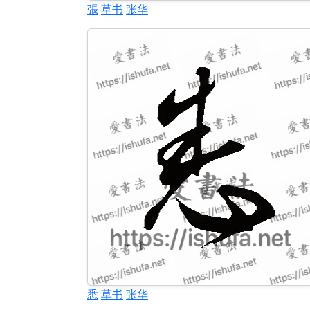
張
草书
张华
悉
草书
张华