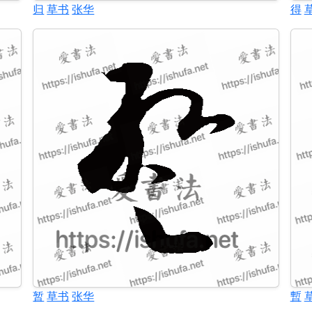
归
草书
张华
得
暂
草书
张华
暫