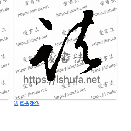
诸
草书
张华