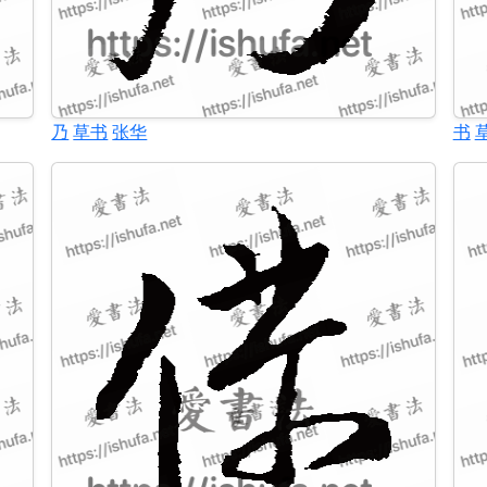
乃
草书
张华
书