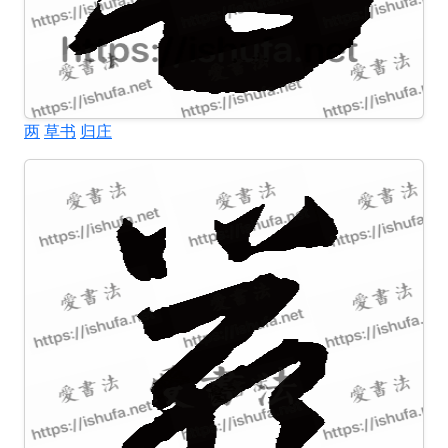
两
草书
归庄