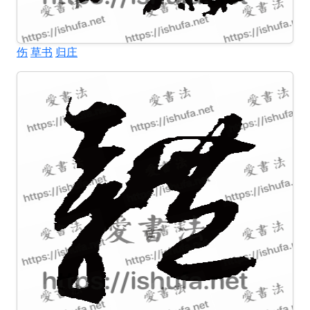
伤
草书
归庄