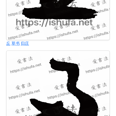
丘
草书
归庄