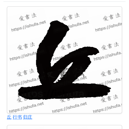
丘
行书
归庄