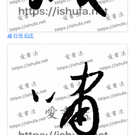
咸
行书
归庄