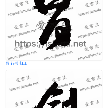
冒
行书
归庄