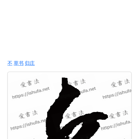
不
草书
归庄