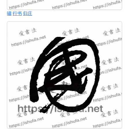
嘯
行书
归庄