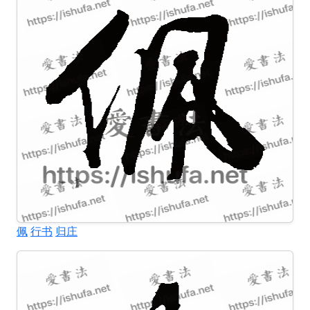
佩
行书
归庄