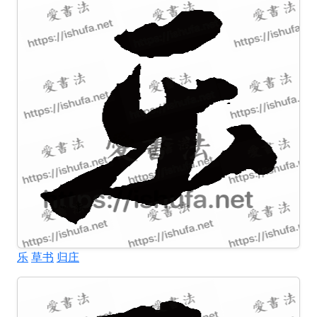
乐
草书
归庄