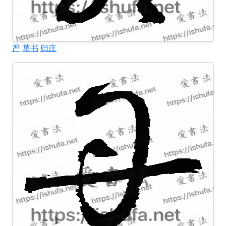
严
草书
归庄