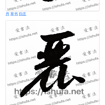
丹
草书
归庄