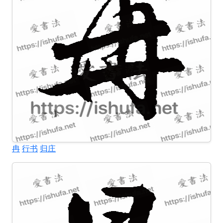
冉
行书
归庄