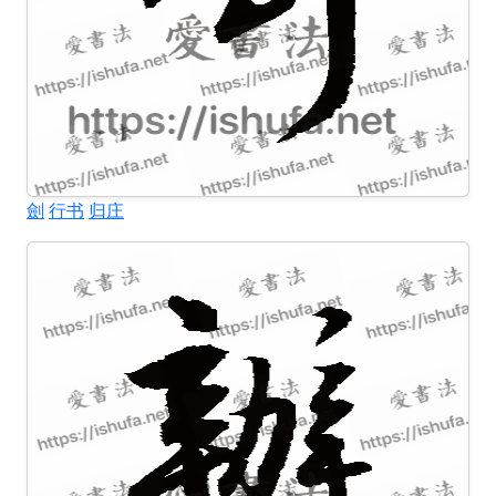
劍
行书
归庄