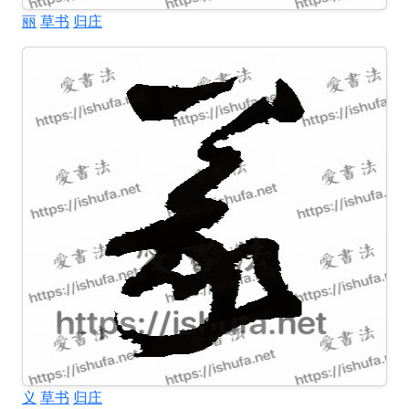
丽
草书
归庄
义
草书
归庄