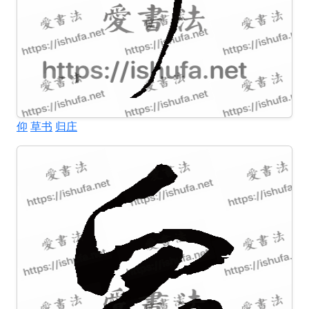
仰
草书
归庄