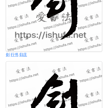
剑
行书
归庄