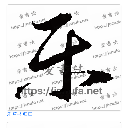
乐
草书
归庄