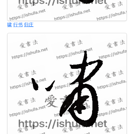
啸
行书
归庄