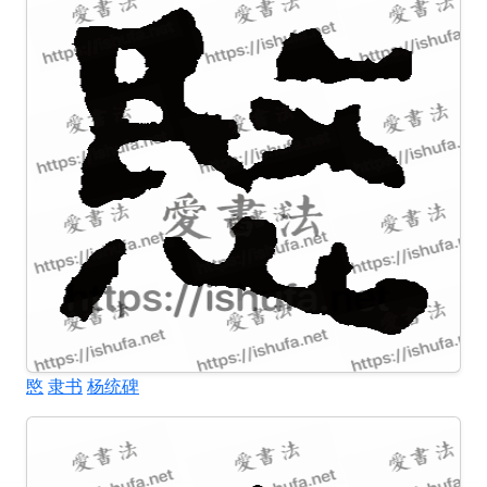
愍
隶书
杨统碑