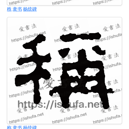
秩
隶书
杨统碑
称
隶书
杨统碑