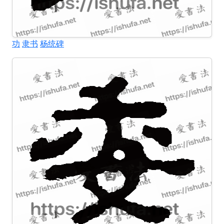
功
隶书
杨统碑