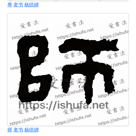
專
隶书
杨统碑
师
隶书
杨统碑