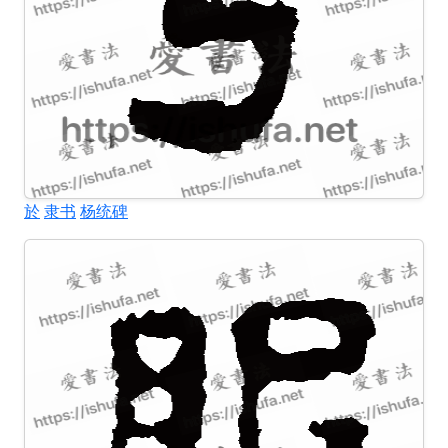
於
隶书
杨统碑