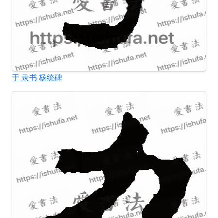
于
隶书
杨统碑