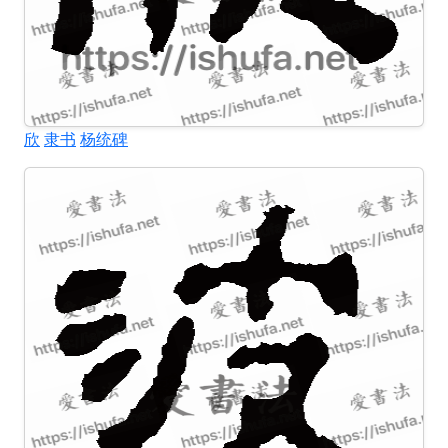
欣
隶书
杨统碑