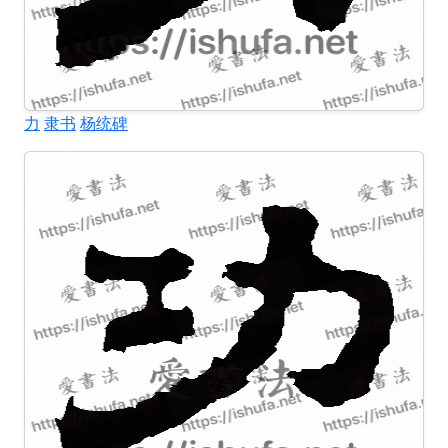
力
隶书
杨统碑