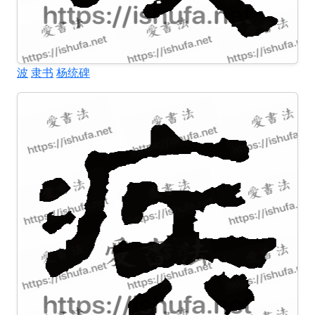
波
隶书
杨统碑