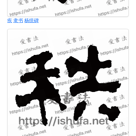
疾
隶书
杨统碑