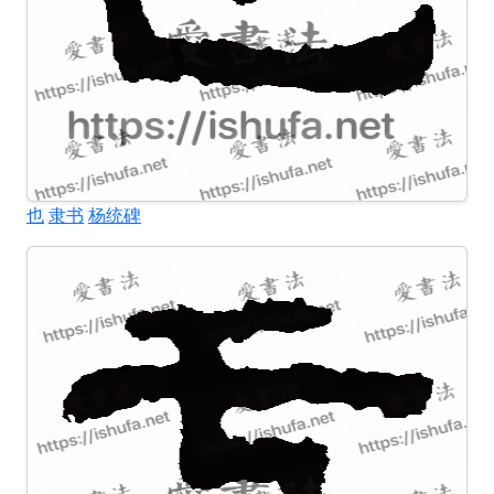
也
隶书
杨统碑