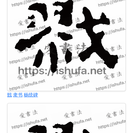
戩
隶书
杨统碑