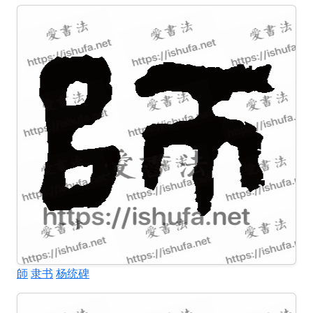
師
隶书
杨统碑