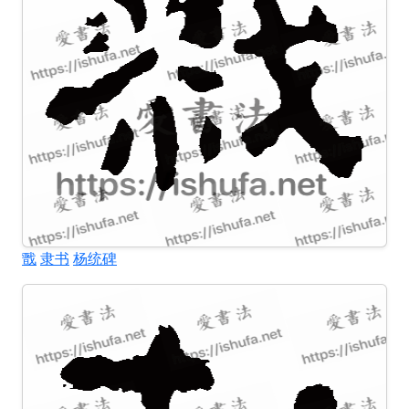
戬
隶书
杨统碑