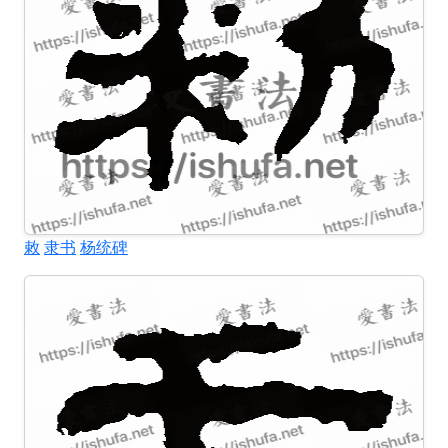
敕
隶书
杨统碑