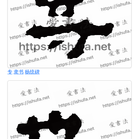
专
隶书
杨统碑