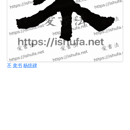
不
隶书
杨统碑