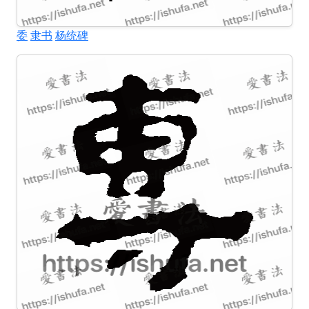
委
隶书
杨统碑