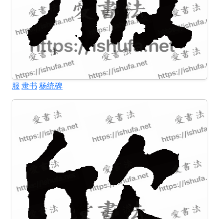
服
隶书
杨统碑