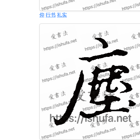
仰
行书
礼实