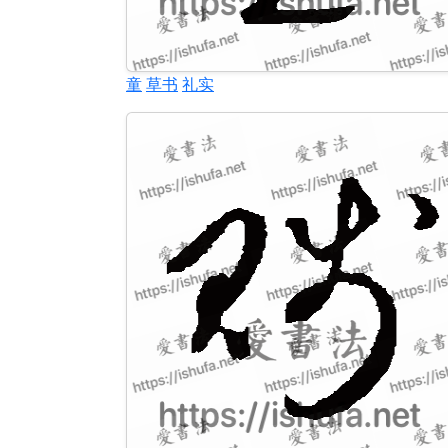
童
草书
礼实