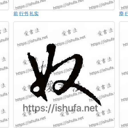
前
行书
礼实
塵