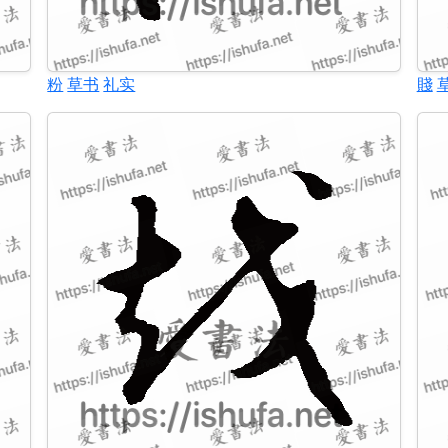
粉
草书
礼实
賤