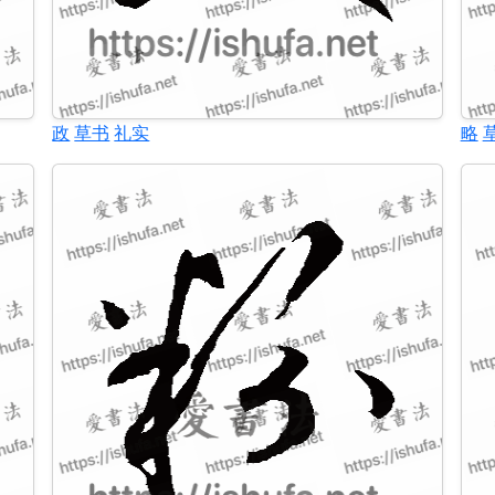
政
草书
礼实
略