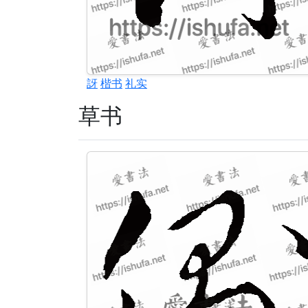
訝
楷书
礼实
草书