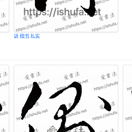
讶
楷书
礼实