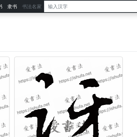
书
隶书
书法名家