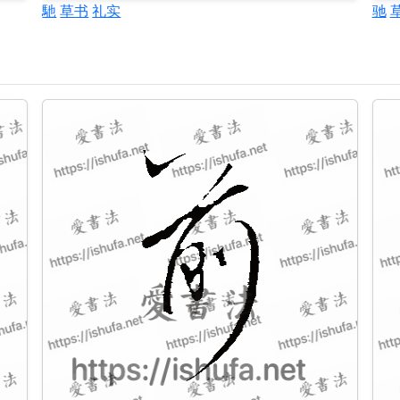
馳
草书
礼实
驰