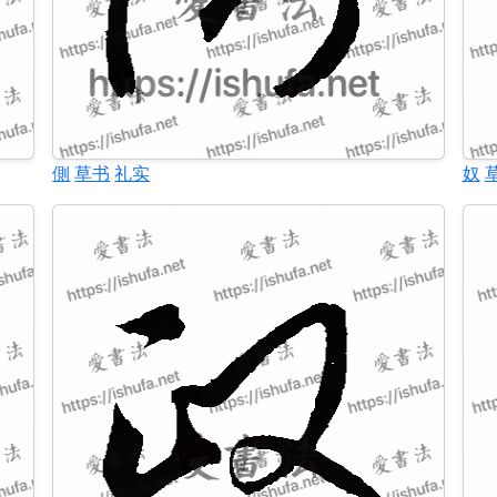
側
草书
礼实
奴