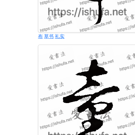
布
草书
礼实