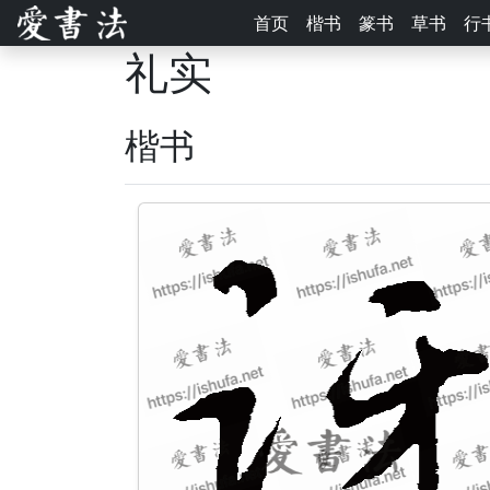
首页
楷书
篆书
草书
行
礼实
楷书