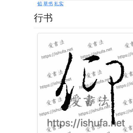
铅
草书
礼实
行书