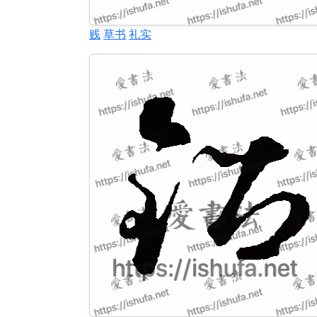
贱
草书
礼实