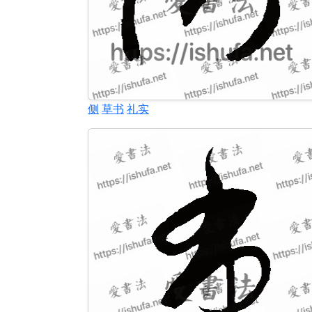
侧
草书
礼实