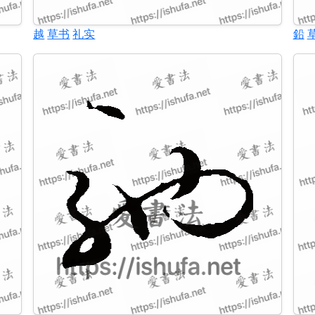
越
草书
礼实
鉛