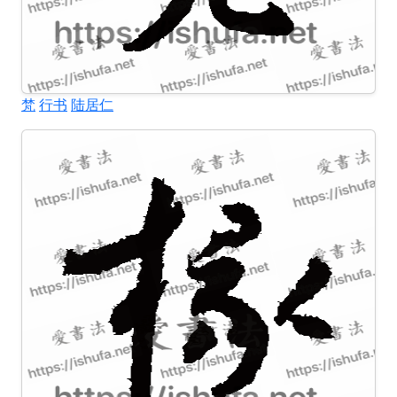
梵
行书
陆居仁