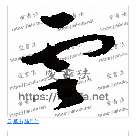
云
草书
陆居仁