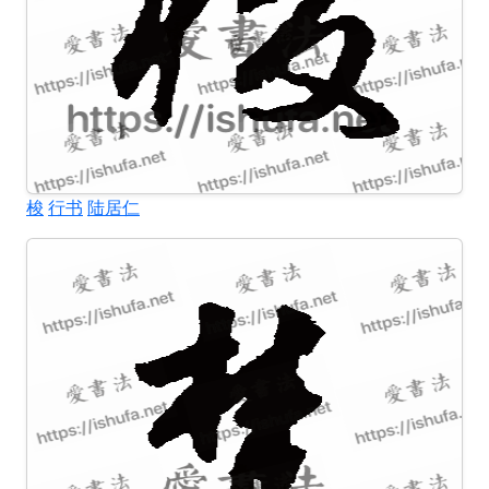
梭
行书
陆居仁