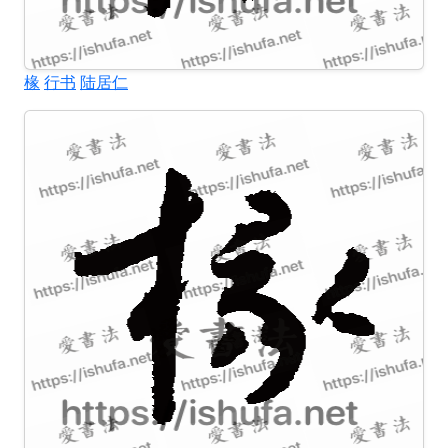
椽
行书
陆居仁