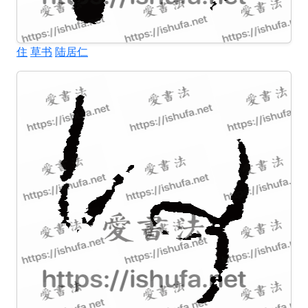
住
草书
陆居仁