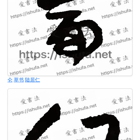
仑
草书
陆居仁