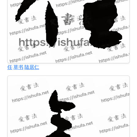
任
草书
陆居仁