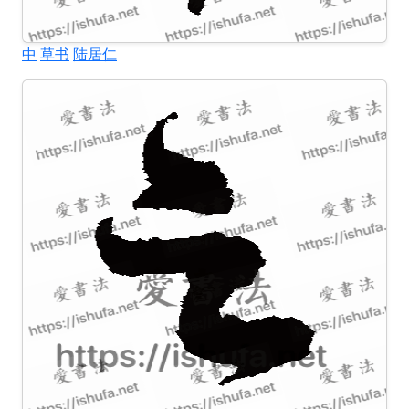
中
草书
陆居仁