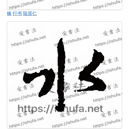
椽
行书
陆居仁