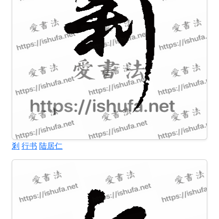
剎
行书
陆居仁