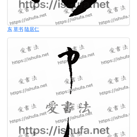
东
草书
陆居仁