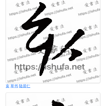
亥
草书
陆居仁