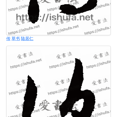
传
草书
陆居仁