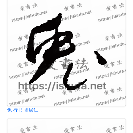
兔
行书
陆居仁