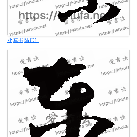
业
草书
陆居仁