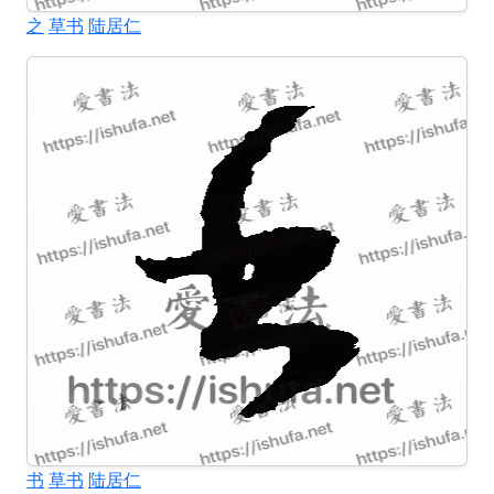
之
草书
陆居仁
书
草书
陆居仁