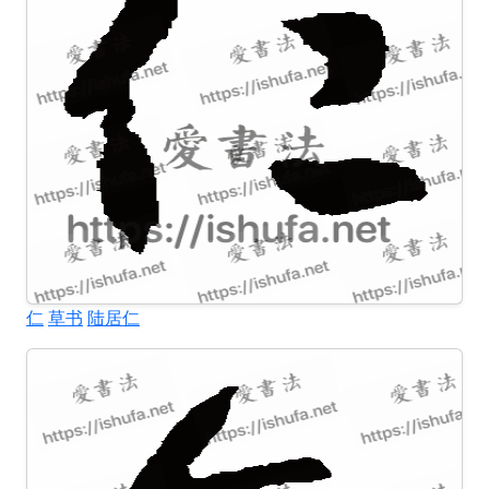
仁
草书
陆居仁