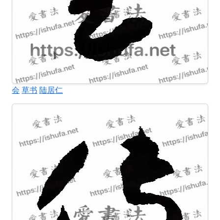
会
草书
陆居仁