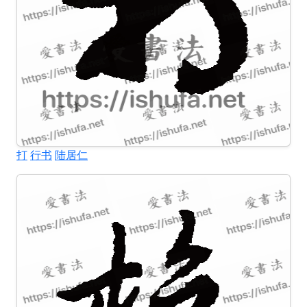
打
行书
陆居仁