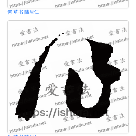
何
草书
陆居仁