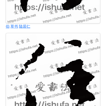
伯
草书
陆居仁