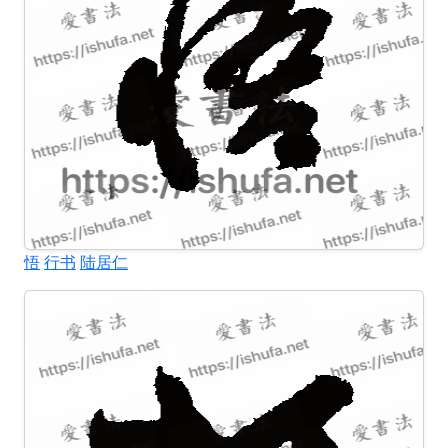
悟
行书
陆居仁