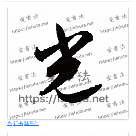
光
行书
陆居仁