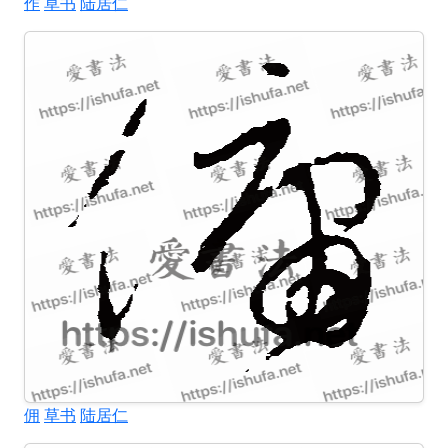
作
草书
陆居仁
佣
草书
陆居仁