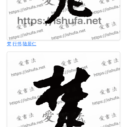
梵
行书
陆居仁