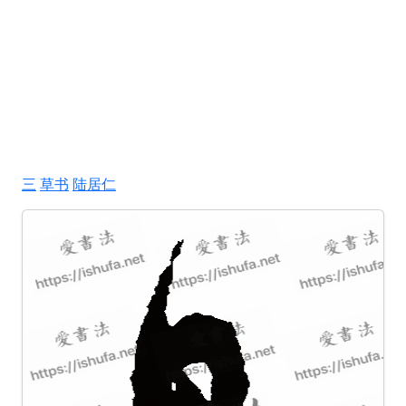
三
草书
陆居仁