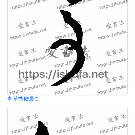
亭
草书
陆居仁