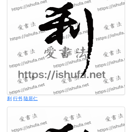
刹
行书
陆居仁