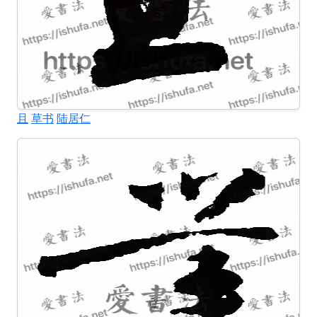
且
草书
陆居仁