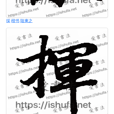
採
楷书
陆柬之