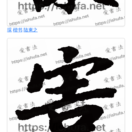
埰
楷书
陆柬之