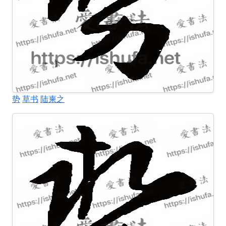
势
草书
陆柬之