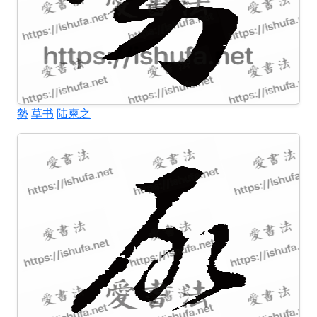
勢
草书
陆柬之