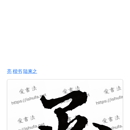
亮
楷书
陆柬之