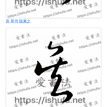
吳
草书
陆柬之