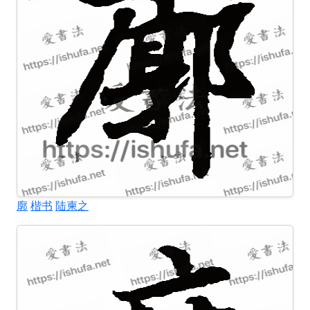
廓
楷书
陆柬之