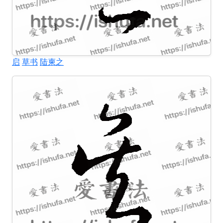
启
草书
陆柬之