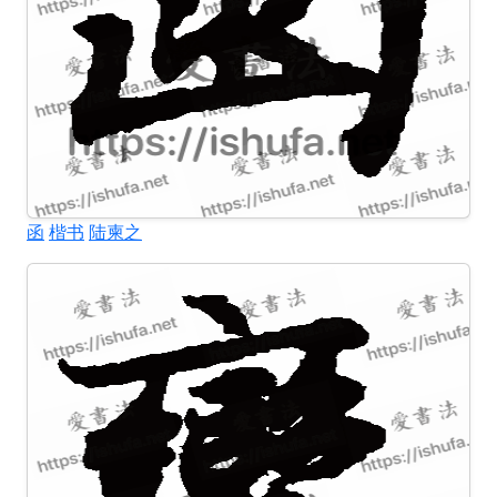
函
楷书
陆柬之