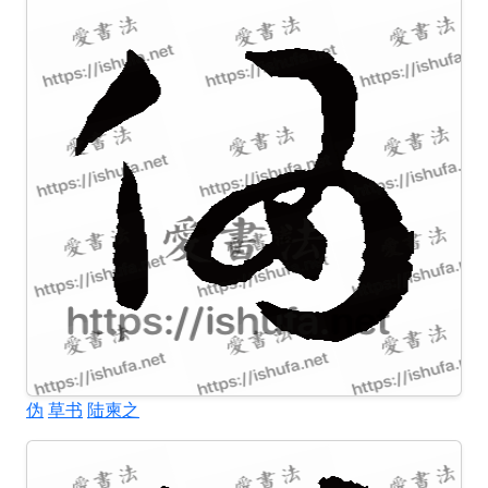
伪
草书
陆柬之