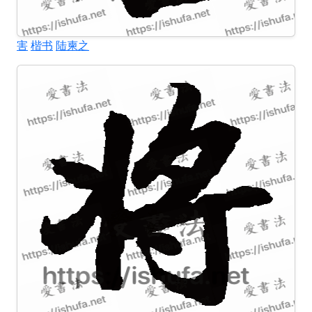
害
楷书
陆柬之