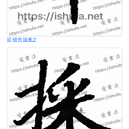
叩
楷书
陆柬之