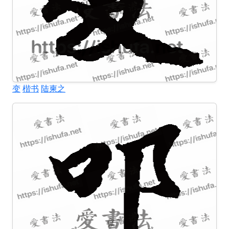
变
楷书
陆柬之