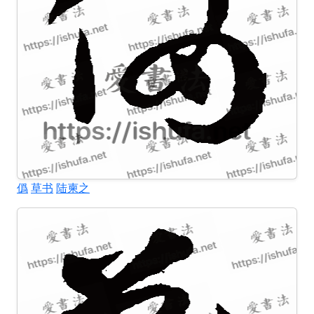
僞
草书
陆柬之