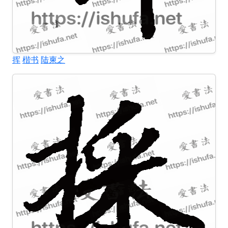
挥
楷书
陆柬之