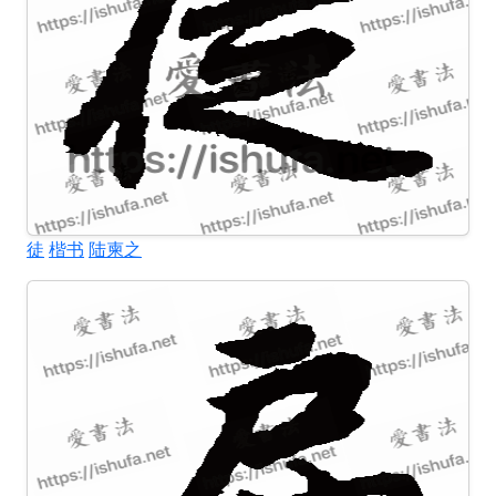
徒
楷书
陆柬之