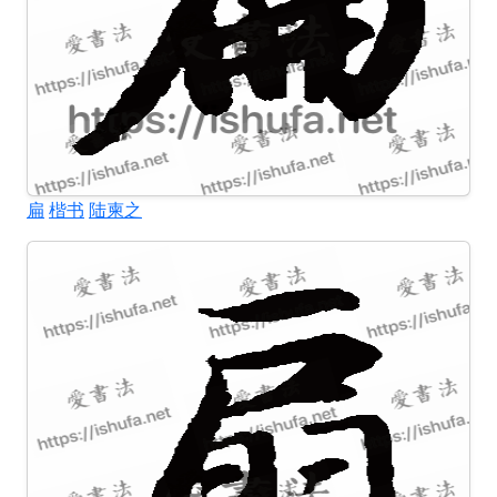
扁
楷书
陆柬之