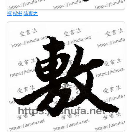
揮
楷书
陆柬之