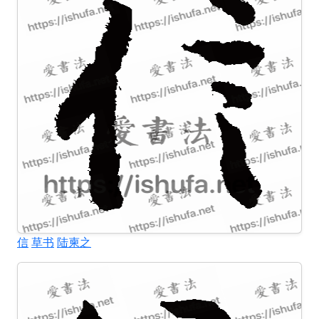
信
草书
陆柬之