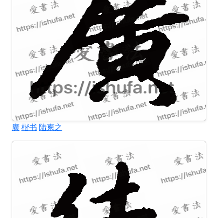
廣
楷书
陆柬之