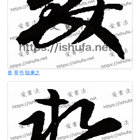
兽
草书
陆柬之