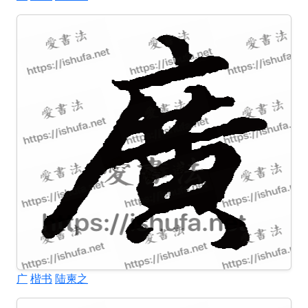
广
楷书
陆柬之