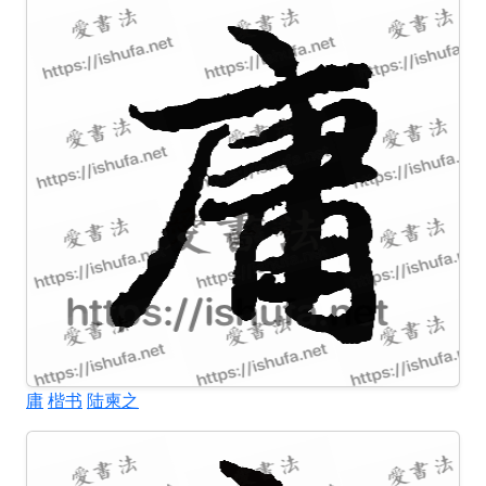
庸
楷书
陆柬之