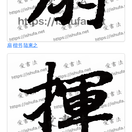
扇
楷书
陆柬之