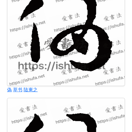
偽
草书
陆柬之