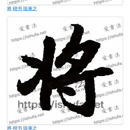
将
楷书
陆柬之
將
楷书
陆柬之